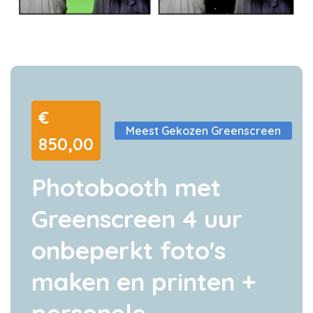
€
Meest Gekozen Greenscreen
850,00
Photobooth met
Greenscreen
4 uur
onbeperkt foto's
maken en printen +