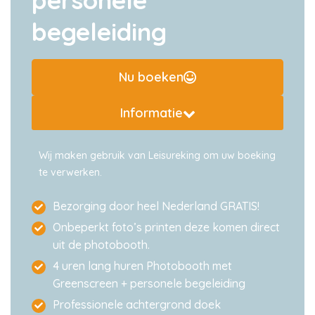
personele
begeleiding
Nu boeken
Informatie
Wij maken gebruik van Leisureking om uw boeking
te verwerken.
Bezorging door heel Nederland GRATIS!
Onbeperkt foto’s printen deze komen direct
uit de photobooth.
4 uren lang huren Photobooth met
Greenscreen + personele begeleiding
Professionele achtergrond doek