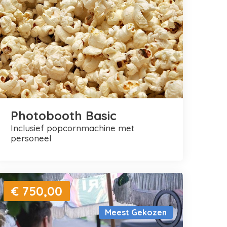
Photobooth Basic
inclusief popcornmachine met
personeel
€ 750,00
Meest Gekozen