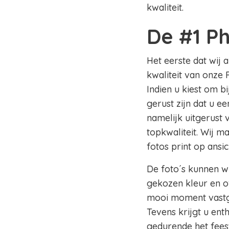
kwaliteit.
De #1 P
Het eerste dat wij 
kwaliteit van onze 
Indien u kiest om b
gerust zijn dat u e
namelijk uitgerust
topkwaliteit. Wij m
fotos print op ansi
De foto´s kunnen wi
gekozen kleur en of
mooi moment vastge
Tevens krijgt u en
gedurende het fees