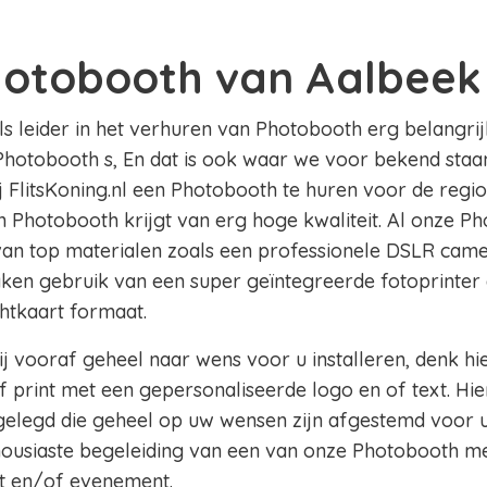
hotobooth van Aalbeek
als leider in het verhuren van Photobooth erg belangrij
Photobooth s, En dat is ook waar we voor bekend staan 
ij FlitsKoning.nl een Photobooth te huren voor de regi
en Photobooth krijgt van erg hoge kwaliteit. Al onze Ph
 van top materialen zoals een professionele DSLR came
aken gebruik van een super geïntegreerde fotoprinter 
chtkaart formaat.
j vooraf geheel naar wens voor u installeren, denk hi
 print met een gepersonaliseerde logo en of text. Hie
legd die geheel op uw wensen zijn afgestemd voor u
thousiaste begeleiding van een van onze Photobooth m
t en/of evenement.