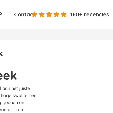
?
Contact
160+ recencies
k
eek
 aan het juiste
 hoge kwaliteit en
 opgedaan en
an prijs en