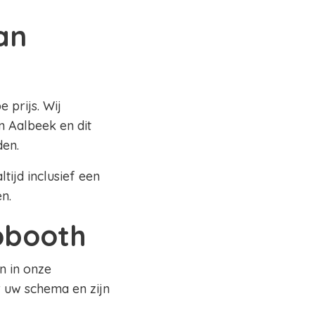
an
 prijs. Wij
n Aalbeek en dit
den.
tijd inclusief een
en.
tobooth
n in onze
 uw schema en zijn