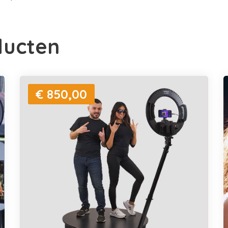
ducten
€ 850,00