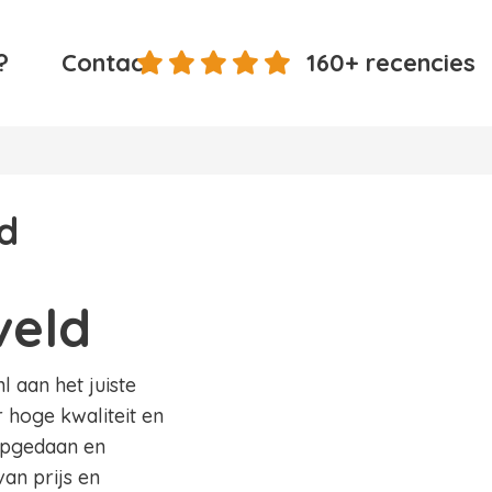
?
Contact
160+ recencies
d
veld
l aan het juiste
r hoge kwaliteit en
 opgedaan en
an prijs en