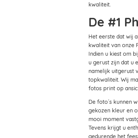
kwaliteit.
De #1 P
Het eerste dat wij 
kwaliteit van onze 
Indien u kiest om b
u gerust zijn dat u
namelijk uitgerust
topkwaliteit. Wij m
fotos print op ansi
De foto´s kunnen wi
gekozen kleur en of
mooi moment vastge
Tevens krijgt u en
gedurende het fees