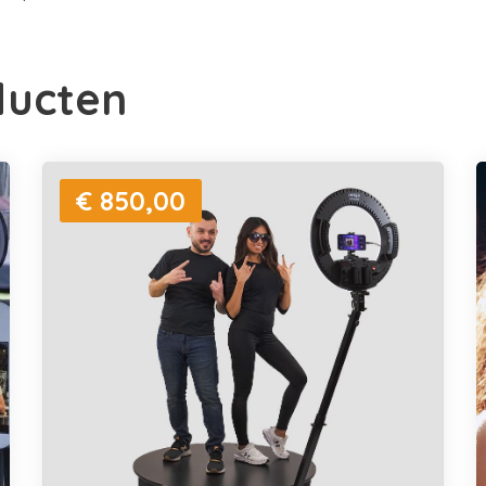
ducten
€ 850,00