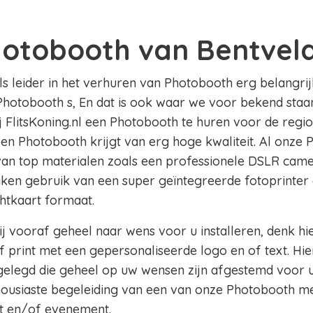
hotobooth van Bentvel
als leider in het verhuren van Photobooth erg belangrij
Photobooth s, En dat is ook waar we voor bekend staan 
ij FlitsKoning.nl een Photobooth te huren voor de regi
 een Photobooth krijgt van erg hoge kwaliteit. Al onze 
 van top materialen zoals een professionele DSLR came
aken gebruik van een super geïntegreerde fotoprinter 
chtkaart formaat.
j vooraf geheel naar wens voor u installeren, denk hi
 print met een gepersonaliseerde logo en of text. Hie
legd die geheel op uw wensen zijn afgestemd voor u
thousiaste begeleiding van een van onze Photobooth m
t en/of evenement.