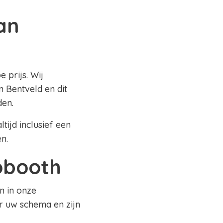
an
 prijs. Wij
 Bentveld en dit
den.
tijd inclusief een
en.
tobooth
n in onze
r uw schema en zijn