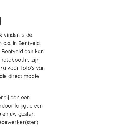
d
k vinden is de
o.a. in Bentveld.
o Bentveld dan kan
Photobooth s zijn
ra voor foto’s van
die direct mooie
erbij aan een
rdoor krijgt u een
 en uw gasten.
edewerker(ster)