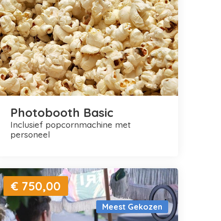
Photobooth Basic
inclusief popcornmachine met
personeel
€ 750,00
Meest Gekozen