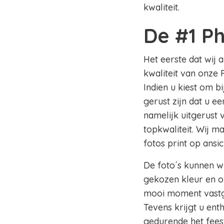
kwaliteit.
De #1 P
Het eerste dat wij 
kwaliteit van onze 
Indien u kiest om b
gerust zijn dat u e
namelijk uitgerust
topkwaliteit. Wij m
fotos print op ansi
De foto´s kunnen wi
gekozen kleur en of
mooi moment vastge
Tevens krijgt u en
gedurende het fees