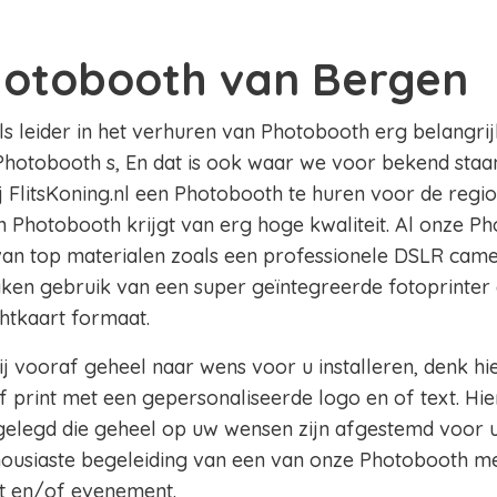
hotobooth van Bergen
als leider in het verhuren van Photobooth erg belangrij
Photobooth s, En dat is ook waar we voor bekend staan
ij FlitsKoning.nl een Photobooth te huren voor de reg
en Photobooth krijgt van erg hoge kwaliteit. Al onze Ph
 van top materialen zoals een professionele DSLR came
aken gebruik van een super geïntegreerde fotoprinter 
chtkaart formaat.
j vooraf geheel naar wens voor u installeren, denk hi
 print met een gepersonaliseerde logo en of text. Hie
legd die geheel op uw wensen zijn afgestemd voor u
thousiaste begeleiding van een van onze Photobooth m
t en/of evenement.