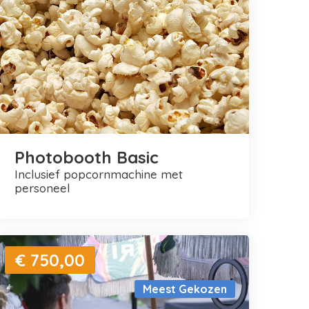
Photobooth Basic
inclusief popcornmachine met
personeel
€ 750,00
Meest Gekozen