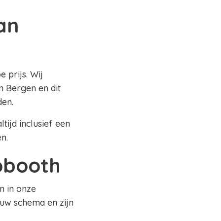
an
 prijs. Wij
n Bergen en dit
den.
tijd inclusief een
en.
tobooth
n in onze
 uw schema en zijn