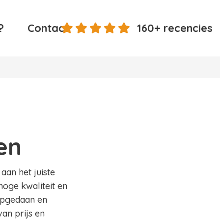
?
Contact
160+ recencies
n
en
aan het juiste
hoge kwaliteit en
 opgedaan en
an prijs en