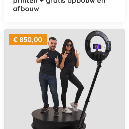
printen + gratis opbouw en
afbouw
€ 850,00