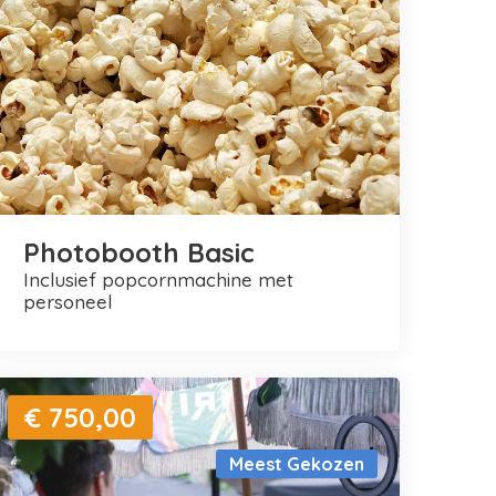
Photobooth Basic
inclusief popcornmachine met
personeel
€ 750,00
Meest Gekozen