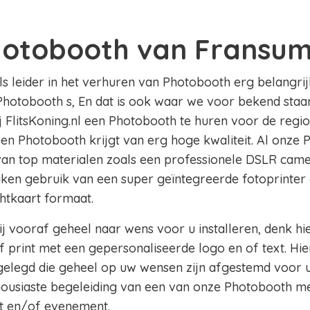
hotobooth van Fransu
als leider in het verhuren van Photobooth erg belangrij
Photobooth s, En dat is ook waar we voor bekend staan
ij FlitsKoning.nl een Photobooth te huren voor de reg
 een Photobooth krijgt van erg hoge kwaliteit. Al onze 
 van top materialen zoals een professionele DSLR came
aken gebruik van een super geïntegreerde fotoprinter 
chtkaart formaat.
j vooraf geheel naar wens voor u installeren, denk hi
 print met een gepersonaliseerde logo en of text. Hie
legd die geheel op uw wensen zijn afgestemd voor u
thousiaste begeleiding van een van onze Photobooth m
t en/of evenement.