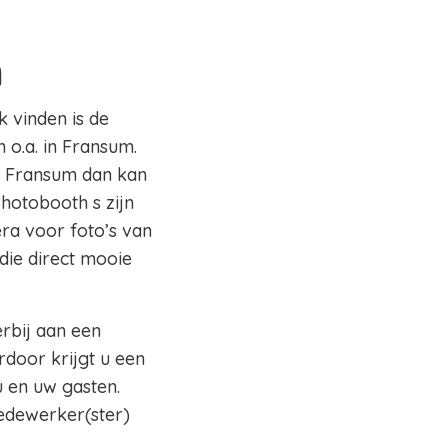
m
k vinden is de
 o.a. in Fransum.
io Fransum dan kan
Photobooth s zijn
ra voor foto’s van
die direct mooie
erbij aan een
rdoor krijgt u een
 en uw gasten.
edewerker(ster)