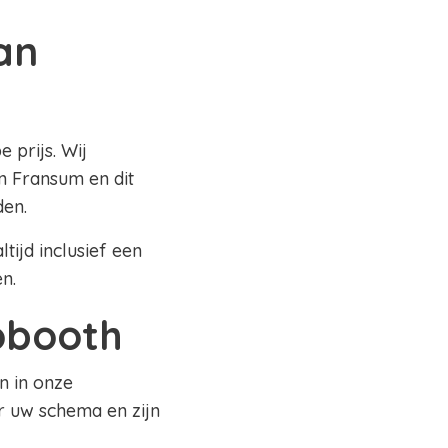
an
 prijs. Wij
n Fransum en dit
den.
tijd inclusief een
en.
tobooth
n in onze
r uw schema en zijn