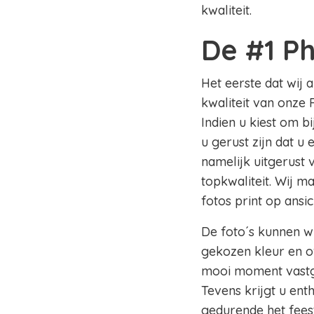
kwaliteit.
De #1 P
Het eerste dat wij 
kwaliteit van onze 
Indien u kiest om b
u gerust zijn dat u
namelijk uitgerust
topkwaliteit. Wij m
fotos print op ansi
De foto´s kunnen wi
gekozen kleur en of
mooi moment vastge
Tevens krijgt u en
gedurende het fees