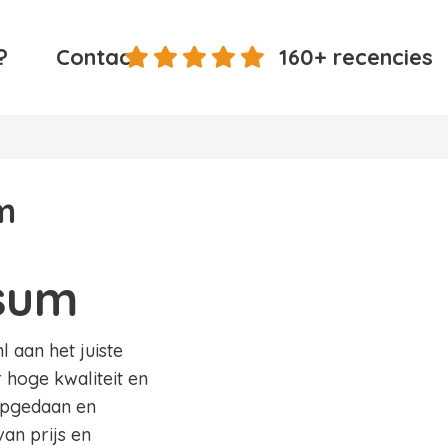
?
Contact
160+ recencies
m
nsum
 aan het juiste
 hoge kwaliteit en
 opgedaan en
an prijs en