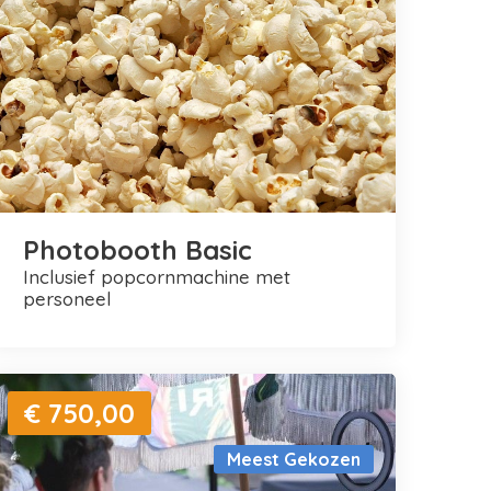
Photobooth Basic
inclusief popcornmachine met
personeel
€ 750,00
Meest Gekozen