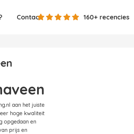
?
Contact
160+ recencies
een
naveen
.nl aan het juiste
eer hoge kwaliteit
ing opgedaan en
an prijs en