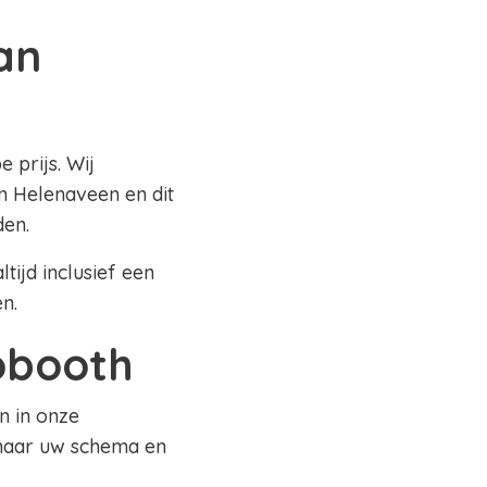
an
 prijs. Wij
n Helenaveen en dit
den.
tijd inclusief een
en.
tobooth
n in onze
 naar uw schema en