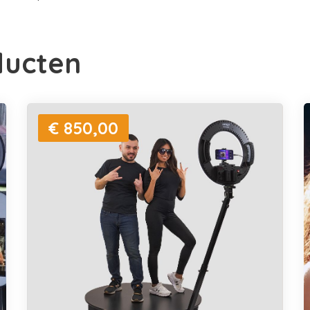
ducten
€ 850,00