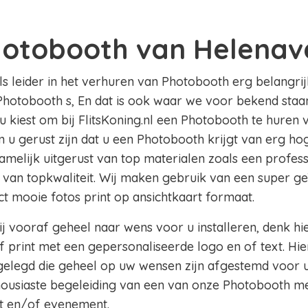
hotobooth van Helenav
als leider in het verhuren van Photobooth erg belangrij
Photobooth s, En dat is ook waar we voor bekend staan 
u kiest om bij FlitsKoning.nl een Photobooth te huren 
u gerust zijn dat u een Photobooth krijgt van erg hoge
amelijk uitgerust van top materialen zoals een profes
 van topkwaliteit. Wij maken gebruik van een super g
ect mooie fotos print op ansichtkaart formaat.
j vooraf geheel naar wens voor u installeren, denk hi
 print met een gepersonaliseerde logo en of text. Hie
legd die geheel op uw wensen zijn afgestemd voor u
thousiaste begeleiding van een van onze Photobooth m
t en/of evenement.