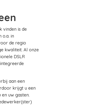
een
k vinden is de
o.a. in
voor de regio
 kwaliteit. Al onze
sionele DSLR
eïntegreerde
erbij aan een
rdoor krijgt u een
 en uw gasten.
edewerker(ster)