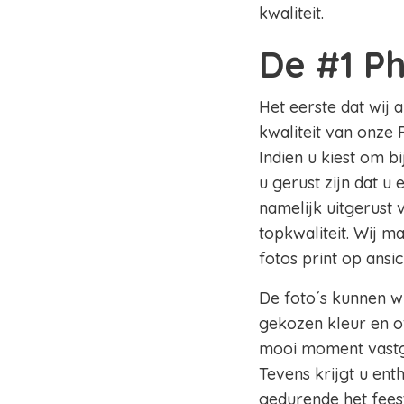
kwaliteit.
De #1 P
Het eerste dat wij 
kwaliteit van onze
Indien u kiest om 
u gerust zijn dat u
namelijk uitgerust
topkwaliteit. Wij m
fotos print op ansi
De foto´s kunnen wi
gekozen kleur en of
mooi moment vastge
Tevens krijgt u en
gedurende het fees