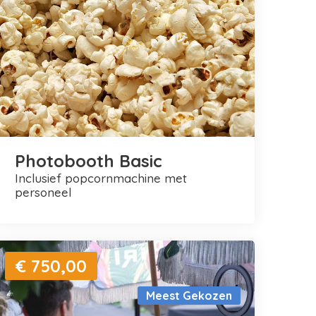
Photobooth Basic
inclusief popcornmachine met
personeel
€ 750,00
Meest Gekozen