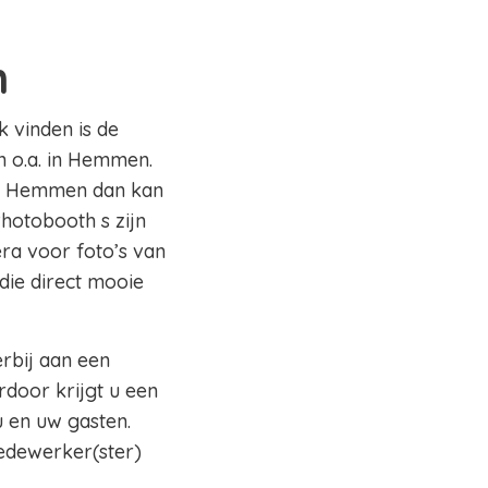
n
k vinden is de
n o.a. in Hemmen.
gio Hemmen dan kan
Photobooth s zijn
ra voor foto’s van
die direct mooie
erbij aan een
rdoor krijgt u een
 en uw gasten.
edewerker(ster)