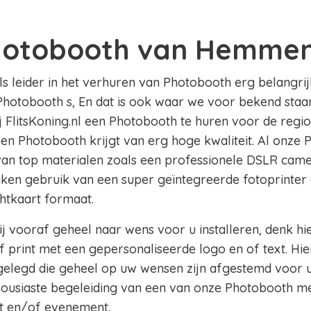
hotobooth van Hemme
als leider in het verhuren van Photobooth erg belangrij
 Photobooth s, En dat is ook waar we voor bekend staa
bij FlitsKoning.nl een Photobooth te huren voor de re
 een Photobooth krijgt van erg hoge kwaliteit. Al onze 
 van top materialen zoals een professionele DSLR came
aken gebruik van een super geïntegreerde fotoprinter 
chtkaart formaat.
j vooraf geheel naar wens voor u installeren, denk hi
 print met een gepersonaliseerde logo en of text. Hie
legd die geheel op uw wensen zijn afgestemd voor u
thousiaste begeleiding van een van onze Photobooth m
t en/of evenement.