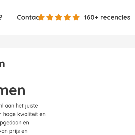
?
Contact
160+ recencies
n
mmen
 aan het juiste
 hoge kwaliteit en
 opgedaan en
an prijs en