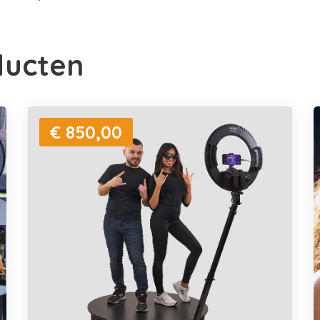
ducten
€ 850,00