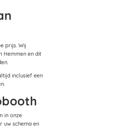
an
 prijs. Wij
in Hemmen en dit
den.
tijd inclusief een
en.
tobooth
n in onze
ar uw schema en