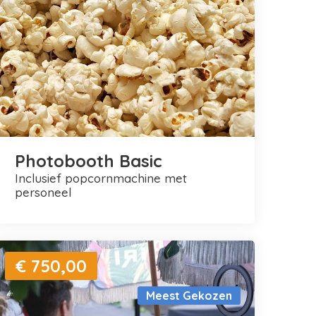
Photobooth Basic
inclusief popcornmachine met
personeel
€ 750,00
Meest Gekozen