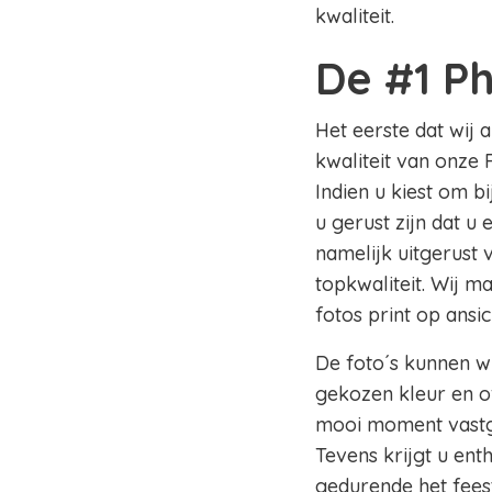
kwaliteit.
De #1 P
Het eerste dat wij 
kwaliteit van onze 
Indien u kiest om b
u gerust zijn dat u
namelijk uitgerust
topkwaliteit. Wij m
fotos print op ansi
De foto´s kunnen wi
gekozen kleur en of
mooi moment vastge
Tevens krijgt u en
gedurende het fees