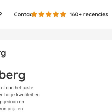
?
Contact
160+ recencies
rg
sberg
nl aan het juiste
er hoge kwaliteit en
 opgedaan en
an prijs en