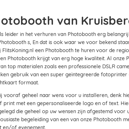
hotobooth van Kruisbe
als leider in het verhuren van Photobooth erg belangrij
Photobooth s, En dat is ook waar we voor bekend staan 
ij FlitsKoning.nl een Photobooth te huren voor de regi
 een Photobooth krijgt van erg hoge kwaliteit. Al onze 
 van top materialen zoals een professionele DSLR came
aken gebruik van een super geïntegreerde fotoprinter 
chtkaart formaat.
j vooraf geheel naar wens voor u installeren, denk hi
 print met een gepersonaliseerde logo en of text. Hie
legd die geheel op uw wensen zijn afgestemd voor u
thousiaste begeleiding van een van onze Photobooth m
t en/of evenement.