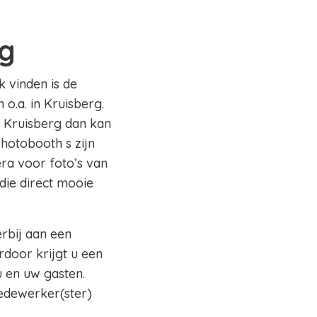
rg
k vinden is de
o.a. in Kruisberg.
o Kruisberg dan kan
Photobooth s zijn
ra voor foto’s van
die direct mooie
erbij aan een
rdoor krijgt u een
 en uw gasten.
edewerker(ster)