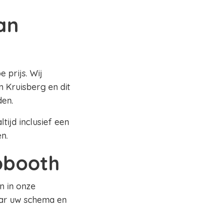
an
 prijs. Wij
 Kruisberg en dit
den.
tijd inclusief een
en.
tobooth
n in onze
aar uw schema en