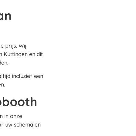
an
 prijs. Wij
 Kuttingen en dit
den.
tijd inclusief een
en.
tobooth
n in onze
aar uw schema en