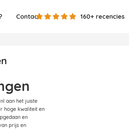
?
Contact
160+ recencies
en
ingen
l aan het juiste
r hoge kwaliteit en
 opgedaan en
an prijs en