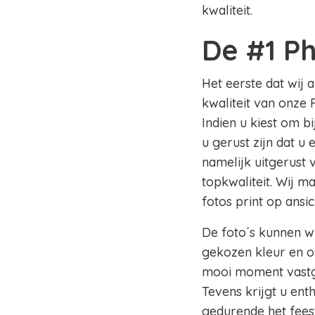
kwaliteit.
De #1 P
Het eerste dat wij 
kwaliteit van onze 
Indien u kiest om b
u gerust zijn dat u
namelijk uitgerust
topkwaliteit. Wij m
fotos print op ansi
De foto´s kunnen wi
gekozen kleur en of
mooi moment vastge
Tevens krijgt u en
gedurende het fees