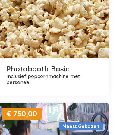
Photobooth Basic
inclusief popcornmachine met
personeel
€ 750,00
Meest Gekozen