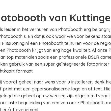
hotobooth van Kutting
als leider in het verhuren van Photobooth erg belangrij
Photobooth s, En dat is ook waar we voor bekend staan 
ij FlitsKoning.nl een Photobooth te huren voor de regi
 een Photobooth krijgt van erg hoge kwaliteit. Al onze 
 van top materialen zoals een professionele DSLR came
aken gebruik van een super geïntegreerde fotoprinter 
chtkaart formaat.
j vooraf geheel naar wens voor u installeren, denk hi
 print met een gepersonaliseerde logo en of text. Hie
legd die geheel op uw wensen zijn afgestemd voor u
thousiaste begeleiding van een van onze Photobooth m
t en/of evenement.