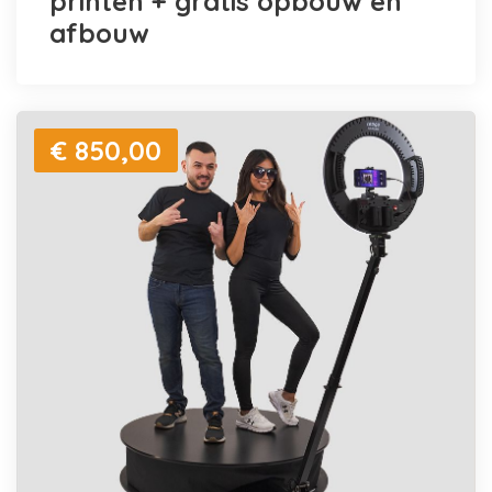
printen + gratis opbouw en
afbouw
€ 850,00