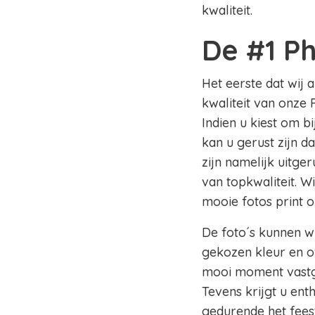
kwaliteit.
De #1 P
Het eerste dat wij 
kwaliteit van onze 
Indien u kiest om b
kan u gerust zijn d
zijn namelijk uitge
van topkwaliteit. W
mooie fotos print 
De foto´s kunnen wi
gekozen kleur en of
mooi moment vastge
Tevens krijgt u en
gedurende het fees