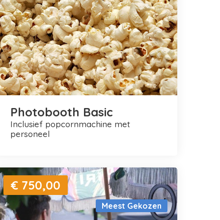
Photobooth Basic
inclusief popcornmachine met
personeel
€ 750,00
Meest Gekozen