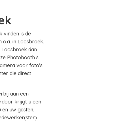
ek
k vinden is de
 o.a. in Loosbroek.
io Loosbroek dan
onze Photobooth s
camera voor foto’s
ter die direct
erbij aan een
rdoor krijgt u een
 en uw gasten.
edewerker(ster)