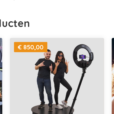
ducten
€ 850,00