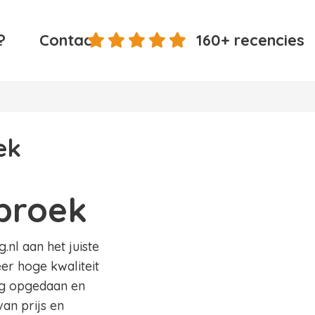
?
Contact
160+ recencies
ek
broek
nl aan het juiste
er hoge kwaliteit
ing opgedaan en
an prijs en