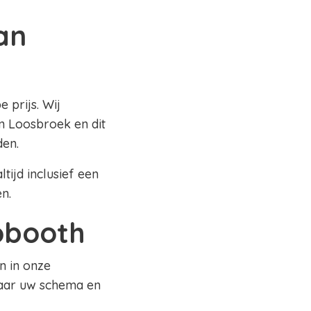
an
 prijs. Wij
n Loosbroek en dit
den.
tijd inclusief een
en.
tobooth
n in onze
naar uw schema en