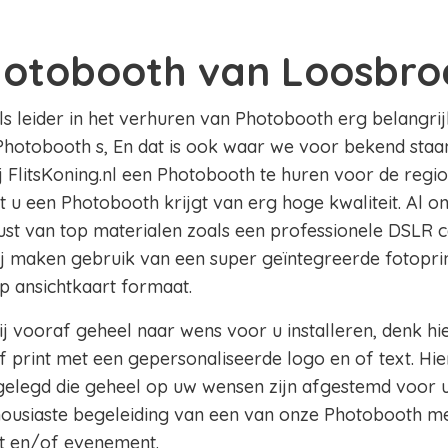
hotobooth van Loosbro
als leider in het verhuren van Photobooth erg belangrij
Photobooth s, En dat is ook waar we voor bekend staan
ij FlitsKoning.nl een Photobooth te huren voor de reg
at u een Photobooth krijgt van erg hoge kwaliteit. Al 
rust van top materialen zoals een professionele DSLR 
ij maken gebruik van een super geïntegreerde fotoprin
op ansichtkaart formaat.
j vooraf geheel naar wens voor u installeren, denk hi
 print met een gepersonaliseerde logo en of text. Hie
legd die geheel op uw wensen zijn afgestemd voor u
thousiaste begeleiding van een van onze Photobooth m
t en/of evenement.