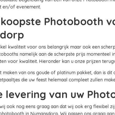
t en/of evenement.
koopste Photobooth v
dorp
nkel kwaliteit voor ons belangrijk maar ook een scherpe
obooths namelijk aan de scherpste prijs momenteel 
eten voor kwaliteit. Hieronder kan u onze prijzen terug
lt maken van ons goude of platinum pakket, dan is dit al
etpaaltjes die uw feest helemaal compleet zullen mak
le levering van uw Pho
 wij ook nog eens graag aan dat wij ook erg flexibel zij
 photobooth in Numansdorp. Wij passen ons graag aa