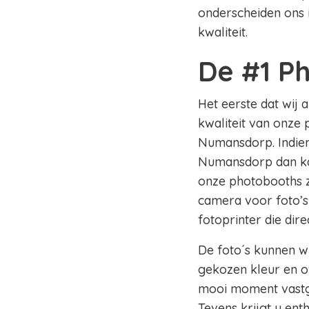
onderscheiden ons 
kwaliteit.
De #1 P
Het eerste dat wij 
kwaliteit van onze 
Numansdorp. Indien 
Numansdorp dan kan 
onze photobooths z
camera voor foto’s
fotoprinter die dir
De foto´s kunnen wi
gekozen kleur en of
mooi moment vastge
Tevens krijgt u en