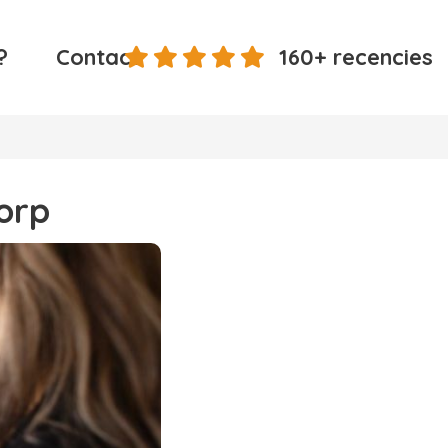
?
Contact
160+ recencies
orp