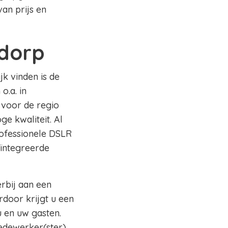
an prijs en
dorp
jk vinden is de
o.a. in
 voor de regio
e kwaliteit. Al
rofessionele DSLR
eïntegreerde
erbij aan een
rdoor krijgt u een
 en uw gasten.
edewerker(ster)