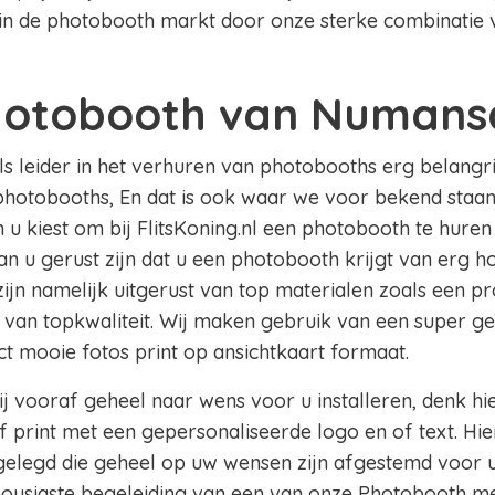
in de photobooth markt door onze sterke combinatie v
hotobooth van Numans
als leider in het verhuren van photobooths erg belangri
photobooths, En dat is ook waar we voor bekend staan 
u kiest om bij FlitsKoning.nl een photobooth te huren
u gerust zijn dat u een photobooth krijgt van erg hog
ijn namelijk uitgerust van top materialen zoals een p
 van topkwaliteit. Wij maken gebruik van een super g
ect mooie fotos print op ansichtkaart formaat.
j vooraf geheel naar wens voor u installeren, denk hi
 print met een gepersonaliseerde logo en of text. Hie
legd die geheel op uw wensen zijn afgestemd voor u
thousiaste begeleiding van een van onze Photobooth m