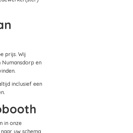
an
 prijs. Wij
in Numansdorp en
vinden.
tijd inclusief een
en.
tobooth
n in onze
n naar uw schema