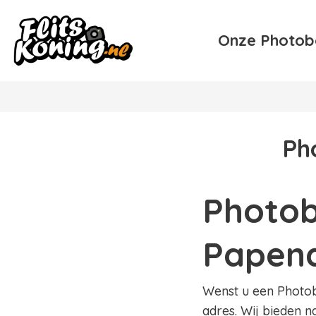
Onze Photob
Ph
Photob
Papen
Wenst u een Photobo
adres. Wij bieden n