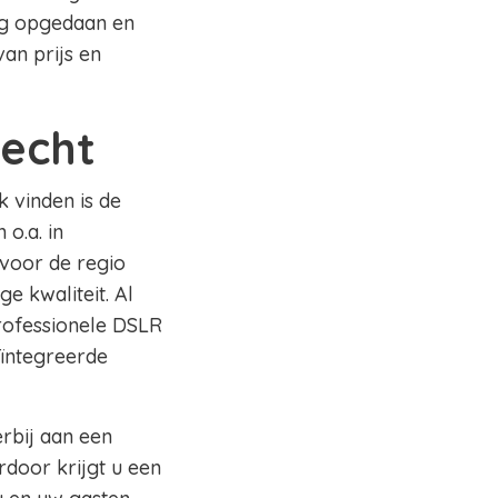
ing opgedaan en
an prijs en
echt
k vinden is de
o.a. in
 voor de regio
e kwaliteit. Al
professionele DSLR
eïntegreerde
erbij aan een
rdoor krijgt u een