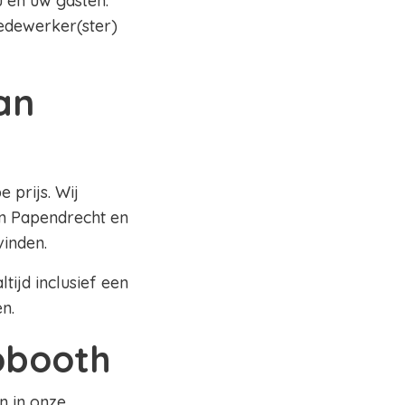
 en uw gasten.
edewerker(ster)
an
 prijs. Wij
in Papendrecht en
vinden.
tijd inclusief een
en.
tobooth
n in onze