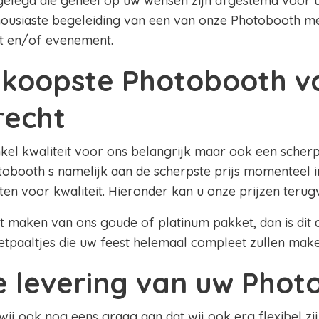
legd die geheel op uw wensen zijn afgestemd voor u
thousiaste begeleiding van een van onze Photobooth m
t en/of evenement.
koopste Photobooth v
echt
nkel kwaliteit voor ons belangrijk maar ook een scherpe
obooth s namelijk aan de scherpste prijs momenteel 
eten voor kwaliteit. Hieronder kan u onze prijzen terug
lt maken van ons goude of platinum pakket, dan is dit al
etpaaltjes die uw feest helemaal compleet zullen mak
le levering van uw Pho
 wij ook nog eens graag aan dat wij ook erg flexibel zij