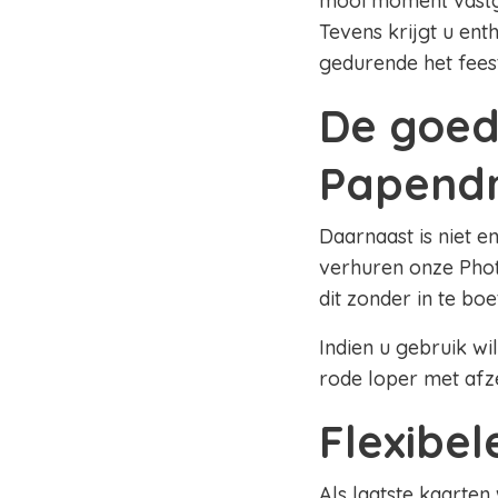
mooi moment vastge
Tevens krijgt u en
gedurende het fees
De goed
Papendr
Daarnaast is niet e
verhuren onze Phot
dit zonder in te bo
Indien u gebruik wi
rode loper met afz
Flexibe
Als laatste kaarten