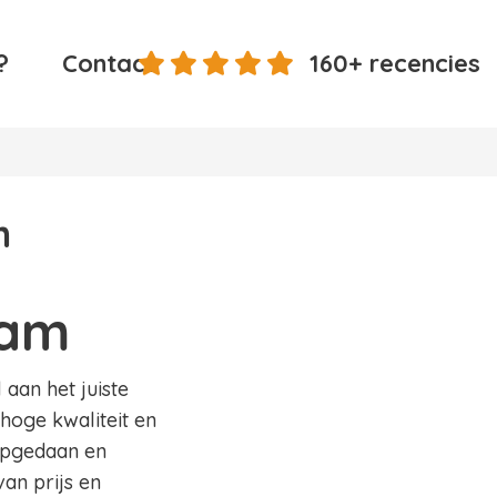
?
Contact
160+ recencies
m
dam
 aan het juiste
 hoge kwaliteit en
 opgedaan en
an prijs en