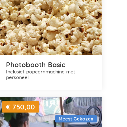
Photobooth Basic
inclusief popcornmachine met
personeel
€ 750,00
Meest Gekozen