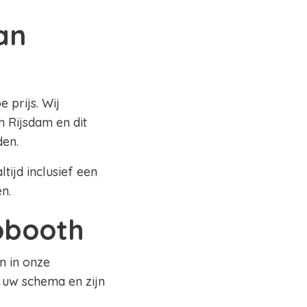
an
 prijs. Wij
 Rijsdam en dit
den.
tijd inclusief een
en.
tobooth
n in onze
 uw schema en zijn