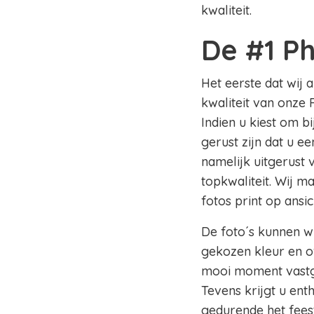
kwaliteit.
De #1 P
Het eerste dat wij 
kwaliteit van onze 
Indien u kiest om b
gerust zijn dat u e
namelijk uitgerust
topkwaliteit. Wij m
fotos print op ansi
De foto´s kunnen wi
gekozen kleur en of
mooi moment vastge
Tevens krijgt u en
gedurende het fees