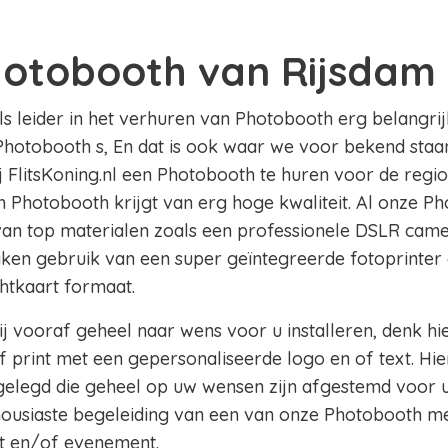
hotobooth van Rijsdam
als leider in het verhuren van Photobooth erg belangrij
Photobooth s, En dat is ook waar we voor bekend staan 
ij FlitsKoning.nl een Photobooth te huren voor de regi
en Photobooth krijgt van erg hoge kwaliteit. Al onze Ph
 van top materialen zoals een professionele DSLR came
aken gebruik van een super geïntegreerde fotoprinter 
chtkaart formaat.
j vooraf geheel naar wens voor u installeren, denk hi
 print met een gepersonaliseerde logo en of text. Hie
legd die geheel op uw wensen zijn afgestemd voor u
thousiaste begeleiding van een van onze Photobooth m
t en/of evenement.