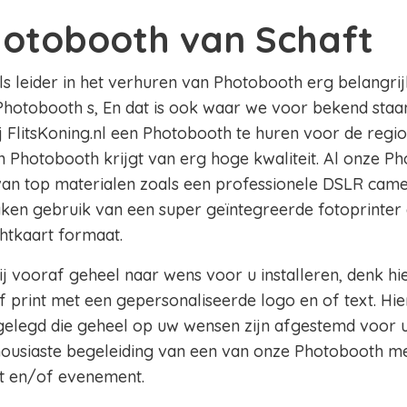
hotobooth van Schaft
als leider in het verhuren van Photobooth erg belangrij
Photobooth s, En dat is ook waar we voor bekend staan 
ij FlitsKoning.nl een Photobooth te huren voor de regi
en Photobooth krijgt van erg hoge kwaliteit. Al onze Ph
 van top materialen zoals een professionele DSLR came
aken gebruik van een super geïntegreerde fotoprinter 
chtkaart formaat.
j vooraf geheel naar wens voor u installeren, denk hi
 print met een gepersonaliseerde logo en of text. Hie
legd die geheel op uw wensen zijn afgestemd voor u
thousiaste begeleiding van een van onze Photobooth m
t en/of evenement.