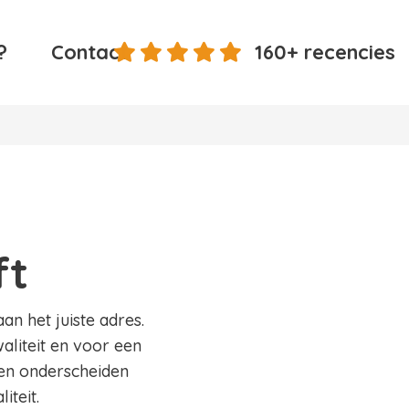
?
Contact
160+ recencies
ft
an het juiste adres.
aliteit en voor een
 en onderscheiden
iteit.