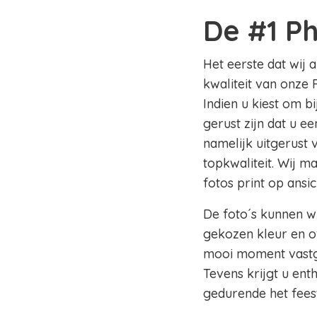
De #1 P
Het eerste dat wij 
kwaliteit van onze 
Indien u kiest om b
gerust zijn dat u e
namelijk uitgerust
topkwaliteit. Wij m
fotos print op ansi
De foto´s kunnen wi
gekozen kleur en of
mooi moment vastge
Tevens krijgt u en
gedurende het fees