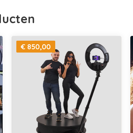
ducten
€ 850,00