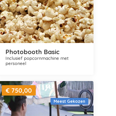
Photobooth Basic
inclusief popcornmachine met
personeel
€ 750,00
Meest Gekozen