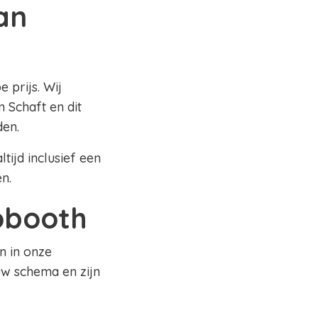
an
 prijs. Wij
 Schaft en dit
den.
tijd inclusief een
en.
tobooth
n in onze
uw schema en zijn