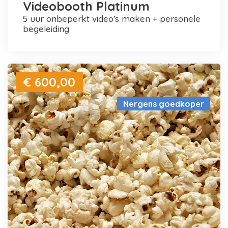
Videobooth Platinum
5 uur onbeperkt video's maken + personele
begeleiding
€ 600,00
Nergens goedkoper