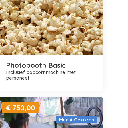
Photobooth Basic
inclusief popcornmachine met
personeel
€ 750,00
Meest Gekozen