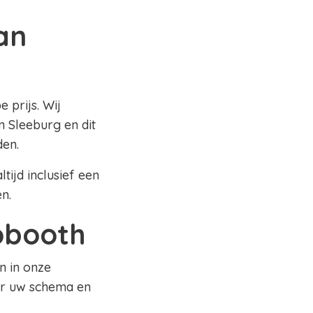
an
 prijs. Wij
 Sleeburg en dit
den.
tijd inclusief een
en.
tobooth
n in onze
ar uw schema en