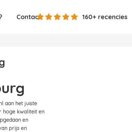
?
Contact
160+ recencies
g
burg
l aan het juiste
r hoge kwaliteit en
 opgedaan en
an prijs en