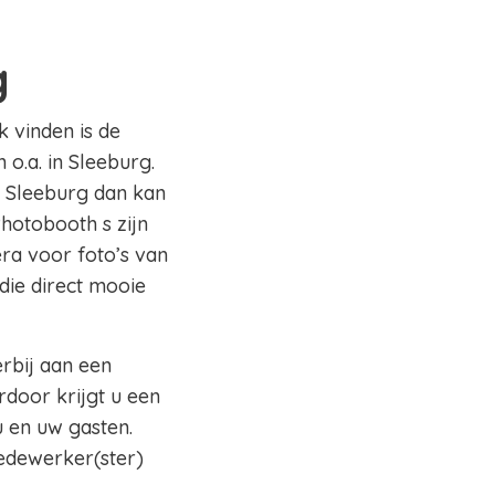
g
k vinden is de
o.a. in Sleeburg.
o Sleeburg dan kan
Photobooth s zijn
ra voor foto’s van
die direct mooie
erbij aan een
rdoor krijgt u een
 en uw gasten.
edewerker(ster)