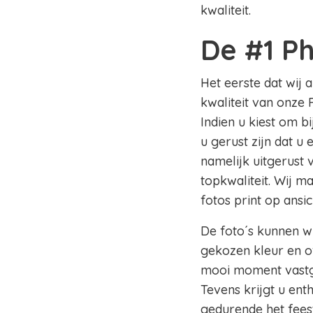
kwaliteit.
De #1 P
Het eerste dat wij 
kwaliteit van onze 
Indien u kiest om b
u gerust zijn dat u
namelijk uitgerust
topkwaliteit. Wij m
fotos print op ansi
De foto´s kunnen wi
gekozen kleur en of
mooi moment vastge
Tevens krijgt u en
gedurende het fees