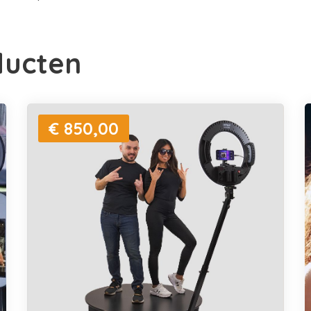
ducten
€ 850,00