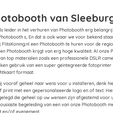
hotobooth van Sleebur
als leider in het verhuren van Photobooth erg belangrij
Photobooth s, En dat is ook waar we voor bekend staan 
ij FlitsKoning.nl een Photobooth te huren voor de regi
 een Photobooth krijgt van erg hoge kwaliteit. Al onze 
 van top materialen zoals een professionele DSLR came
aken gebruik van een super geïntegreerde fotoprinter 
chtkaart formaat.
j vooraf geheel naar wens voor u installeren, denk hi
 print met een gepersonaliseerde logo en of text. Hie
legd die geheel op uw wensen zijn afgestemd voor u
thousiaste begeleiding van een van onze Photobooth m
t en/of evenement.