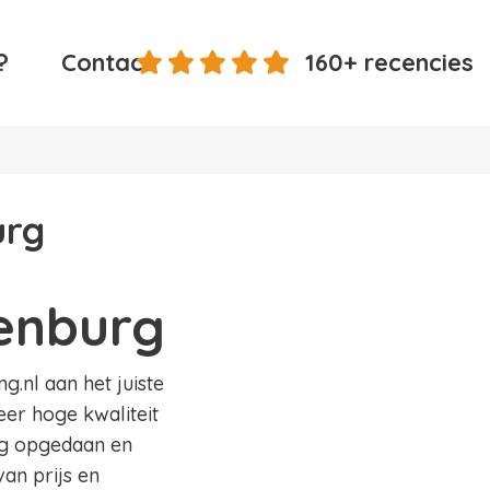
?
Contact
160+ recencies
urg
kenburg
g.nl aan het juiste
eer hoge kwaliteit
ing opgedaan en
an prijs en