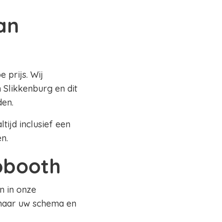
an
 prijs. Wij
 Slikkenburg en dit
den.
tijd inclusief een
en.
tobooth
n in onze
 naar uw schema en