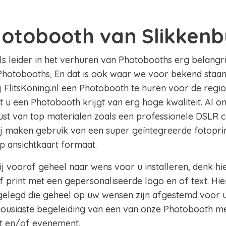
hotobooth van Slikkenb
als leider in het verhuren van Photobooths erg belangri
Photobooths, En dat is ook waar we voor bekend staan 
ij FlitsKoning.nl een Photobooth te huren voor de regi
at u een Photobooth krijgt van erg hoge kwaliteit. Al 
rust van top materialen zoals een professionele DSLR 
ij maken gebruik van een super geïntegreerde fotoprin
op ansichtkaart formaat.
j vooraf geheel naar wens voor u installeren, denk hi
 print met een gepersonaliseerde logo en of text. Hie
legd die geheel op uw wensen zijn afgestemd voor u
thousiaste begeleiding van een van onze Photobooth m
t en/of evenement.