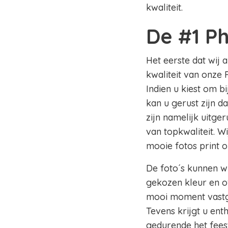
kwaliteit.
De #1 P
Het eerste dat wij 
kwaliteit van onze 
Indien u kiest om b
kan u gerust zijn d
zijn namelijk uitge
van topkwaliteit. W
mooie fotos print 
De foto´s kunnen wi
gekozen kleur en of
mooi moment vastge
Tevens krijgt u en
gedurende het fees