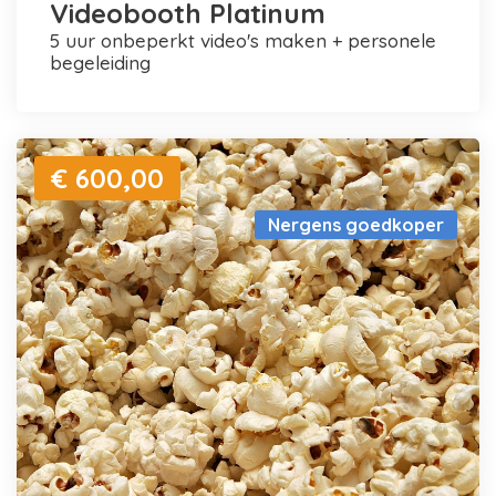
Videobooth Platinum
5 uur onbeperkt video's maken + personele
begeleiding
€ 600,00
Nergens goedkoper