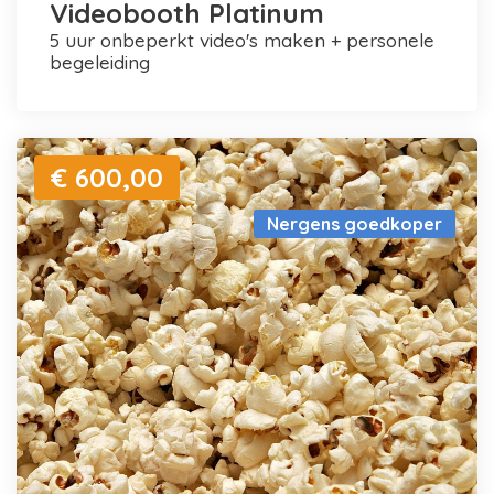
Videobooth Platinum
5 uur onbeperkt video's maken + personele
begeleiding
€ 600,00
Nergens goedkoper