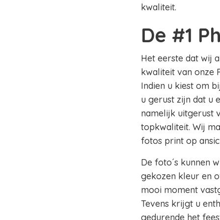
kwaliteit.
De #1 Ph
Het eerste dat wij 
kwaliteit van onze 
Indien u kiest om b
u gerust zijn dat u
namelijk uitgerust
topkwaliteit. Wij m
fotos print op ansi
De foto´s kunnen wi
gekozen kleur en of
mooi moment vastge
Tevens krijgt u en
gedurende het fees