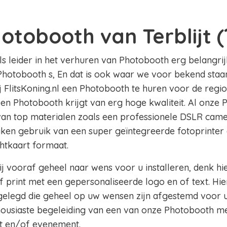
otobooth van Terblijt (
als leider in het verhuren van Photobooth erg belangrij
Photobooth s, En dat is ook waar we voor bekend staan o.
ij FlitsKoning.nl een Photobooth te huren voor de regio 
 een Photobooth krijgt van erg hoge kwaliteit. Al onze 
 van top materialen zoals een professionele DSLR came
aken gebruik van een super geïntegreerde fotoprinter 
chtkaart formaat.
j vooraf geheel naar wens voor u installeren, denk hi
 print met een gepersonaliseerde logo en of text. Hie
legd die geheel op uw wensen zijn afgestemd voor u
thousiaste begeleiding van een van onze Photobooth m
t en/of evenement.