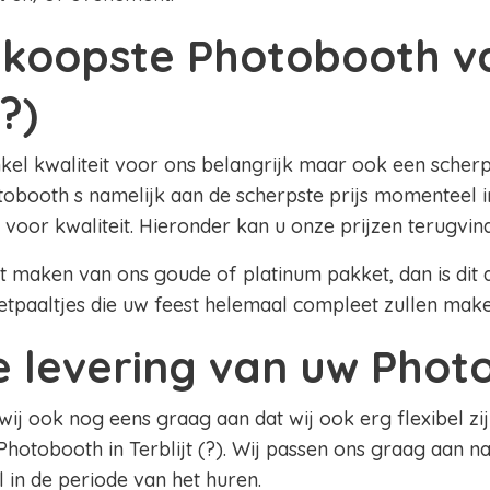
koopste Photobooth v
(?)
nkel kwaliteit voor ons belangrijk maar ook een scherpe
booth s namelijk aan de scherpste prijs momenteel in T
 voor kwaliteit. Hieronder kan u onze prijzen terugvin
lt maken van ons goude of platinum pakket, dan is dit al
etpaaltjes die uw feest helemaal compleet zullen mak
le levering van uw Pho
 wij ook nog eens graag aan dat wij ook erg flexibel zij
Photobooth in Terblijt (?). Wij passen ons graag aan 
el in de periode van het huren.