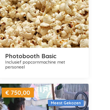
Photobooth Basic
inclusief popcornmachine met
personeel
€ 750,00
Meest Gekozen