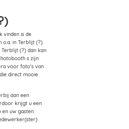
?)
k vinden is de
a. in Terblijt (?).
Terblijt (?) dan kan
Photobooth s zijn
ra voor foto’s van
die direct mooie
erbij aan een
rdoor krijgt u een
 en uw gasten.
edewerker(ster)