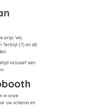
an
 prijs. Wij
erblijt (?) en dit
den.
tijd inclusief een
en.
tobooth
n in onze
naar uw schema en