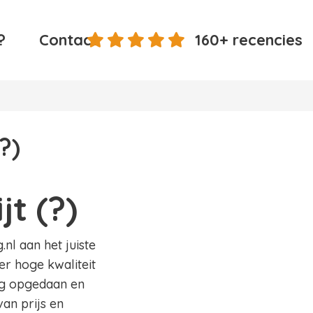
?
Contact
160+ recencies
?)
t (?)
.nl aan het juiste
eer hoge kwaliteit
ing opgedaan en
an prijs en