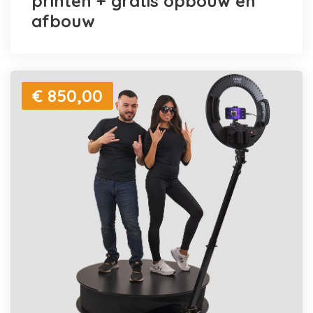
printen + gratis opbouw en
afbouw
€ 850,00