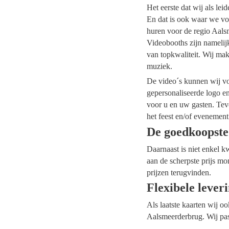
Het eerste dat wij als le
En dat is ook waar we voo
huren voor de regio Aalsm
Videobooths zijn namelij
van topkwaliteit. Wij mak
muziek.
De video´s kunnen wij voo
gepersonaliseerde logo e
voor u en uw gasten. Tev
het feest en/of evenement
De goedkoopste
Daarnaast is niet enkel k
aan de scherpste prijs mo
prijzen terugvinden.
Flexibele lever
Als laatste kaarten wij o
Aalsmeerderbrug. Wij pas