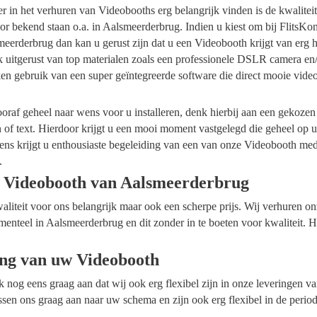
ider in het verhuren van Videobooths erg belangrijk vinden is de kwalite
r bekend staan o.a. in Aalsmeerderbrug. Indien u kiest om bij FlitsKo
eerderbrug dan kan u gerust zijn dat u een Videobooth krijgt van erg h
k uitgerust van top materialen zoals een professionele DSLR camera en
en gebruik van een super geïntegreerde software die direct mooie vide
raf geheel naar wens voor u installeren, denk hierbij aan een gekozen
n of text. Hierdoor krijgt u een mooi moment vastgelegd die geheel op
ens krijgt u enthousiaste begeleiding van een van onze Videobooth me
.
 Videobooth van Aalsmeerderbrug
waliteit voor ons belangrijk maar ook een scherpe prijs. Wij verhuren 
menteel in Aalsmeerderbrug en dit zonder in te boeten voor kwaliteit. 
ing van uw Videobooth
ok nog eens graag aan dat wij ook erg flexibel zijn in onze leveringen 
sen ons graag aan naar uw schema en zijn ook erg flexibel in de perio