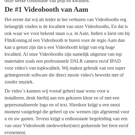
onze sterke combinatie van prijs en kwaliteit.
De #1 Videobooth van Aam
Het eerste dat wij als leider in het verhuren van Videobooths erg
belangrijk vinden is de kwaliteit van onze Videobooths, En dat is
ook waar we voor bekend staan o.a. in Aam. Indien u kiest om bij
FlitsKoning.nl een Videobooth te huren voor de regio Aam dan
kan u gerust zijn dat u een Videobooth krijgt van erg hoge
kwaliteit. Al onze Videobooths zijn namelijk uitgerust van top
materialen zoals een professionele DSLR camera en/of IPAD
voor video's van topkwaliteit. Wij maken gebruik van een super
geïntegreerde software die direct mooie video's bewerkt met of
zonder muziek.
De video´s kunnen wij vooraf geheel naar wens voor u
installeren, denk hierbij aan een gekozen kleur en of met een
gepersonaliseerde logo en of text. Hierdoor krijgt u een mooi
moment vastgelegd die geheel op uw wensen zijn afgestemd voor
u en uw gasten. Tevens krijgt u enthousiaste begeleiding van een
van onze Videobooth medewerker(ster) gedurende het feest en/of
evenement.