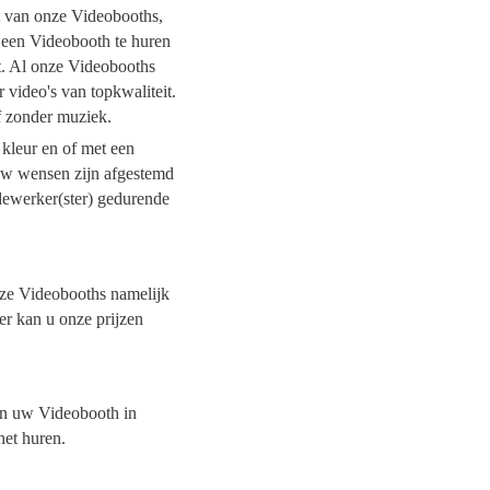
it van onze Videobooths,
l een Videobooth te huren
it. Al onze Videobooths
 video's van topkwaliteit.
of zonder muziek.
 kleur en of met een
 uw wensen zijn afgestemd
dewerker(ster) gedurende
onze Videobooths namelijk
er kan u onze prijzen
van uw Videobooth in
het huren.