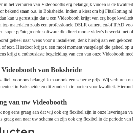
ider in het verhuren van Videobooths erg belangrijk vinden is de kwalite
r bekend staan o.a. in Boksheide. Indien u kiest om bij FlitsKoning.n
an kan u gerust zijn dat u een Videobooth krijgt van erg hoge kwalite
an top materialen zoals een professionele DSLR camera en/of IPAD voor
n super geïntegreerde software die direct mooie video's bewerkt met 
raf geheel naar wens voor u installeren, denk hierbij aan een gekozen
n of text. Hierdoor krijgt u een mooi moment vastgelegd die geheel op
ens krijgt u enthousiaste begeleiding van een van onze Videobooth me
.
 Videobooth van Boksheide
waliteit voor ons belangrijk maar ook een scherpe prijs. Wij verhuren 
menteel in Boksheide en dit zonder in te boeten voor kwaliteit. Hierond
ing van uw Videobooth
ok nog eens graag aan dat wij ook erg flexibel zijn in onze leveringen 
s graag aan naar uw schema en zijn ook erg flexibel in de periode van 
ducten