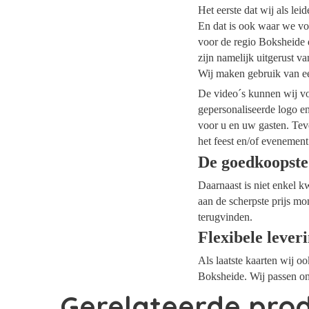
Het eerste dat wij als le
En dat is ook waar we voo
voor de regio Boksheide d
zijn namelijk uitgerust v
Wij maken gebruik van ee
De video´s kunnen wij voo
gepersonaliseerde logo e
voor u en uw gasten. Tev
het feest en/of evenement
De goedkoopste
Daarnaast is niet enkel k
aan de scherpste prijs mo
terugvinden.
Flexibele lever
Als laatste kaarten wij o
Boksheide. Wij passen on
Gerelateerde pro