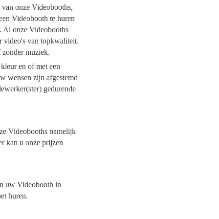
it van onze Videobooths,
 een Videobooth te huren
t. Al onze Videobooths
 video's van topkwaliteit.
of zonder muziek.
 kleur en of met een
 uw wensen zijn afgestemd
dewerker(ster) gedurende
onze Videobooths namelijk
er kan u onze prijzen
van uw Videobooth in
het huren.