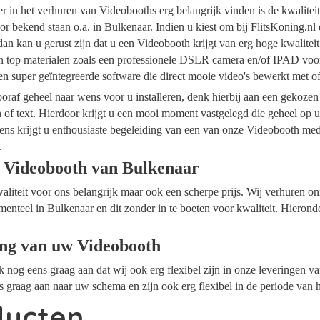
ider in het verhuren van Videobooths erg belangrijk vinden is de kwalite
r bekend staan o.a. in Bulkenaar. Indien u kiest om bij FlitsKoning.nl
an kan u gerust zijn dat u een Videobooth krijgt van erg hoge kwalitei
an top materialen zoals een professionele DSLR camera en/of IPAD voor
n super geïntegreerde software die direct mooie video's bewerkt met 
raf geheel naar wens voor u installeren, denk hierbij aan een gekozen
n of text. Hierdoor krijgt u een mooi moment vastgelegd die geheel op
ens krijgt u enthousiaste begeleiding van een van onze Videobooth me
.
 Videobooth van Bulkenaar
waliteit voor ons belangrijk maar ook een scherpe prijs. Wij verhuren 
menteel in Bulkenaar en dit zonder in te boeten voor kwaliteit. Hierond
ing van uw Videobooth
ok nog eens graag aan dat wij ook erg flexibel zijn in onze leveringen 
s graag aan naar uw schema en zijn ook erg flexibel in de periode van 
ducten