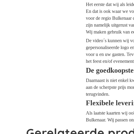
Het eerste dat wij als le
En dat is ook waar we voo
voor de regio Bulkenaar d
zijn namelijk uitgerust v
Wij maken gebruik van ee
De video´s kunnen wij voo
gepersonaliseerde logo e
voor u en uw gasten. Tev
het feest en/of evenement
De goedkoopste
Daarnaast is niet enkel k
aan de scherpste prijs mo
terugvinden.
Flexibele lever
Als laatste kaarten wij o
Bulkenaar. Wij passen on
Gerelateerde pro