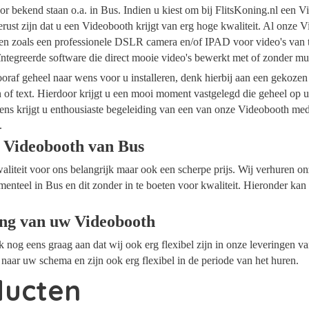
r bekend staan o.a. in Bus. Indien u kiest om bij FlitsKoning.nl een V
rust zijn dat u een Videobooth krijgt van erg hoge kwaliteit. Al onze V
alen zoals een professionele DSLR camera en/of IPAD voor video's van 
ïntegreerde software die direct mooie video's bewerkt met of zonder m
raf geheel naar wens voor u installeren, denk hierbij aan een gekozen
n of text. Hierdoor krijgt u een mooi moment vastgelegd die geheel op
ens krijgt u enthousiaste begeleiding van een van onze Videobooth me
.
 Videobooth van Bus
waliteit voor ons belangrijk maar ook een scherpe prijs. Wij verhuren 
menteel in Bus en dit zonder in te boeten voor kwaliteit. Hieronder kan
ing van uw Videobooth
ok nog eens graag aan dat wij ook erg flexibel zijn in onze leveringen 
naar uw schema en zijn ook erg flexibel in de periode van het huren.
ducten