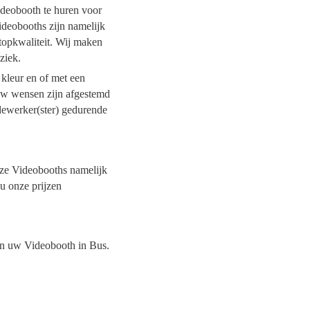
ideobooth te huren voor
ideobooths zijn namelijk
topkwaliteit. Wij maken
uziek.
 kleur en of met een
 uw wensen zijn afgestemd
dewerker(ster) gedurende
onze Videobooths namelijk
 u onze prijzen
van uw Videobooth in Bus.