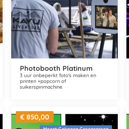
Photobooth Platinum
3 uur onbeperkt foto's maken en
printen +popcorn of
suikerspinmachine
€ 850,00
Meest Gekozen Greenscreen