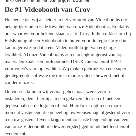
onze sterke combinatie van prijs en kwaliteit.
De #1 Videobooth van Croy
Het eerste dat wij als leider in het verhuren van Videobooths erg
belangrijk vinden is de kwaliteit van onze Videobooths, En dat is
ook waar we voor bekend staan o.a. in Croy. Indien u kiest om bij
FlitsKoning.nl een Videobooth te huren voor de regio Croy dan
kan u gerust zijn dat u een Videobooth krijgt van erg hoge
kwaliteit. Al onze Videobooths zijn namelijk uitgerust van top
materialen zoals een professionele DSLR camera en/of IPAD
voor video's van topkwaliteit. Wij maken gebruik van een super
geïntegreerde software die direct mooie video's bewerkt met of
zonder muziek.
De video´s kunnen wij vooraf geheel naar wens voor u
installeren, denk hierbij aan een gekozen kleur en of met een
gepersonaliseerde logo en of text. Hierdoor krijgt u een mooi
moment vastgelegd die geheel op uw wensen zijn afgestemd voor
u en uw gasten. Tevens krijgt u enthousiaste begeleiding van een
van onze Videobooth medewerker(ster) gedurende het feest en/of
evenement.