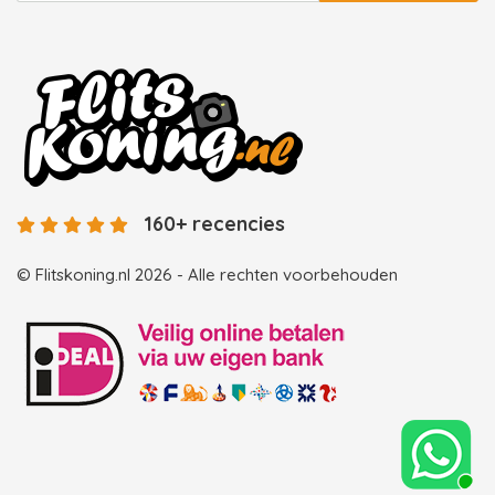
160+ recencies
© Flitskoning.nl 2026 - Alle rechten voorbehouden
Landingspagina overzicht photobooths
Landingspagina overzicht videobooths
Photobooth huren in Spijkenisse