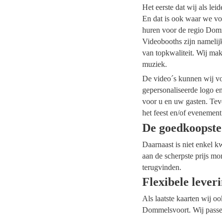
Het eerste dat wij als le
En dat is ook waar we vo
huren voor de regio Domme
Videobooths zijn namelij
van topkwaliteit. Wij mak
muziek.
De video´s kunnen wij voo
gepersonaliseerde logo e
voor u en uw gasten. Tev
het feest en/of evenement
De goedkoopste
Daarnaast is niet enkel k
aan de scherpste prijs mo
terugvinden.
Flexibele lever
Als laatste kaarten wij o
Dommelsvoort. Wij passen