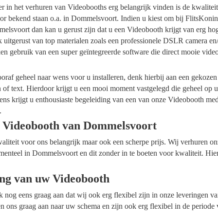
ider in het verhuren van Videobooths erg belangrijk vinden is de kwalite
or bekend staan o.a. in Dommelsvoort. Indien u kiest om bij FlitsKoni
lsvoort dan kan u gerust zijn dat u een Videobooth krijgt van erg hog
k uitgerust van top materialen zoals een professionele DSLR camera en
en gebruik van een super geïntegreerde software die direct mooie vide
raf geheel naar wens voor u installeren, denk hierbij aan een gekozen
n of text. Hierdoor krijgt u een mooi moment vastgelegd die geheel op
ens krijgt u enthousiaste begeleiding van een van onze Videobooth me
.
 Videobooth van Dommelsvoort
waliteit voor ons belangrijk maar ook een scherpe prijs. Wij verhuren 
menteel in Dommelsvoort en dit zonder in te boeten voor kwaliteit. Hie
ing van uw Videobooth
ok nog eens graag aan dat wij ook erg flexibel zijn in onze leveringen 
 ons graag aan naar uw schema en zijn ook erg flexibel in de periode 