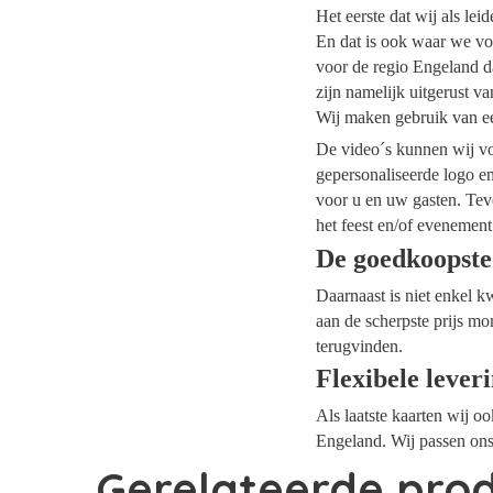
Het eerste dat wij als le
En dat is ook waar we voo
voor de regio Engeland da
zijn namelijk uitgerust v
Wij maken gebruik van ee
De video´s kunnen wij voo
gepersonaliseerde logo e
voor u en uw gasten. Tev
het feest en/of evenement
De goedkoopste
Daarnaast is niet enkel k
aan de scherpste prijs mo
terugvinden.
Flexibele lever
Als laatste kaarten wij o
Engeland. Wij passen ons
Gerelateerde pro