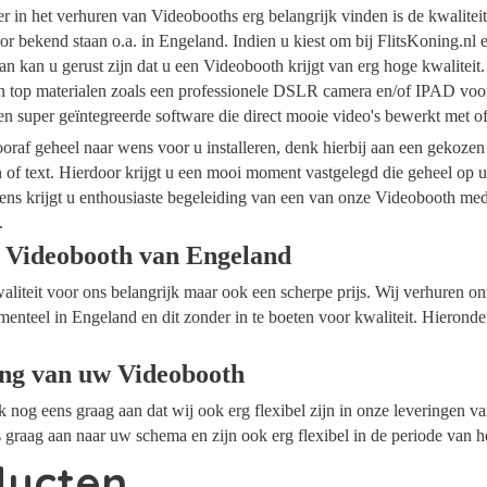
ider in het verhuren van Videobooths erg belangrijk vinden is de kwalite
r bekend staan o.a. in Engeland. Indien u kiest om bij FlitsKoning.nl
n kan u gerust zijn dat u een Videobooth krijgt van erg hoge kwalitei
an top materialen zoals een professionele DSLR camera en/of IPAD voor
n super geïntegreerde software die direct mooie video's bewerkt met 
raf geheel naar wens voor u installeren, denk hierbij aan een gekozen
n of text. Hierdoor krijgt u een mooi moment vastgelegd die geheel op
ens krijgt u enthousiaste begeleiding van een van onze Videobooth me
.
 Videobooth van Engeland
waliteit voor ons belangrijk maar ook een scherpe prijs. Wij verhuren 
menteel in Engeland en dit zonder in te boeten voor kwaliteit. Hieronde
ing van uw Videobooth
ok nog eens graag aan dat wij ook erg flexibel zijn in onze leveringen 
 graag aan naar uw schema en zijn ook erg flexibel in de periode van h
ducten