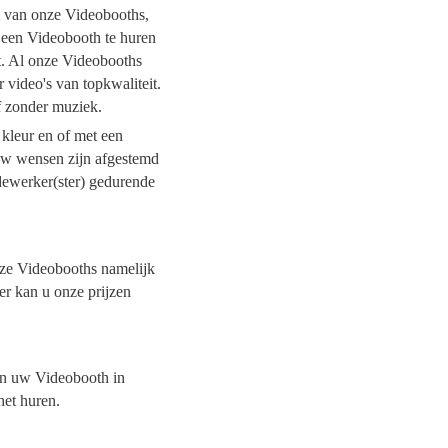
it van onze Videobooths,
l een Videobooth te huren
it. Al onze Videobooths
 video's van topkwaliteit.
of zonder muziek.
 kleur en of met een
 uw wensen zijn afgestemd
dewerker(ster) gedurende
onze Videobooths namelijk
er kan u onze prijzen
van uw Videobooth in
het huren.