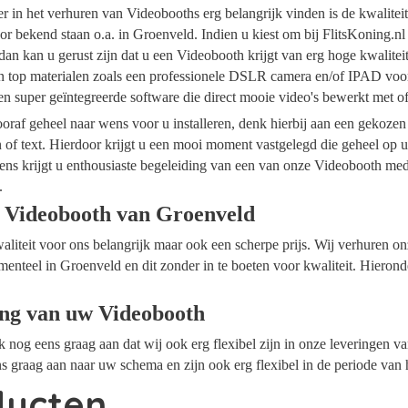
ider in het verhuren van Videobooths erg belangrijk vinden is de kwalite
r bekend staan o.a. in Groenveld. Indien u kiest om bij FlitsKoning.n
an kan u gerust zijn dat u een Videobooth krijgt van erg hoge kwalite
an top materialen zoals een professionele DSLR camera en/of IPAD voor
n super geïntegreerde software die direct mooie video's bewerkt met 
raf geheel naar wens voor u installeren, denk hierbij aan een gekozen
n of text. Hierdoor krijgt u een mooi moment vastgelegd die geheel op
ens krijgt u enthousiaste begeleiding van een van onze Videobooth me
.
 Videobooth van Groenveld
waliteit voor ons belangrijk maar ook een scherpe prijs. Wij verhuren 
menteel in Groenveld en dit zonder in te boeten voor kwaliteit. Hierond
ing van uw Videobooth
ok nog eens graag aan dat wij ook erg flexibel zijn in onze leveringen 
s graag aan naar uw schema en zijn ook erg flexibel in de periode van 
ducten