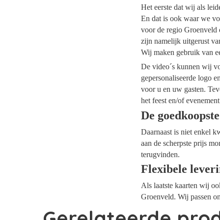
Het eerste dat wij als le
En dat is ook waar we voo
voor de regio Groenveld d
zijn namelijk uitgerust v
Wij maken gebruik van ee
De video´s kunnen wij voo
gepersonaliseerde logo e
voor u en uw gasten. Tev
het feest en/of evenement
De goedkoopste
Daarnaast is niet enkel k
aan de scherpste prijs mo
terugvinden.
Flexibele lever
Als laatste kaarten wij o
Groenveld. Wij passen on
Gerelateerde pro