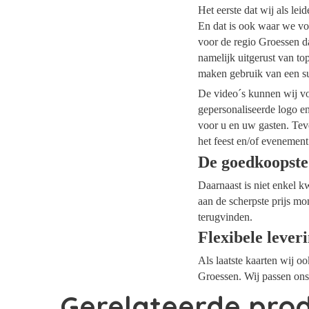
Het eerste dat wij als le
En dat is ook waar we voo
voor de regio Groessen da
namelijk uitgerust van t
maken gebruik van een su
De video´s kunnen wij voo
gepersonaliseerde logo e
voor u en uw gasten. Tev
het feest en/of evenement
De goedkoopste
Daarnaast is niet enkel k
aan de scherpste prijs mo
terugvinden.
Flexibele lever
Als laatste kaarten wij o
Groessen. Wij passen ons
Gerelateerde pro