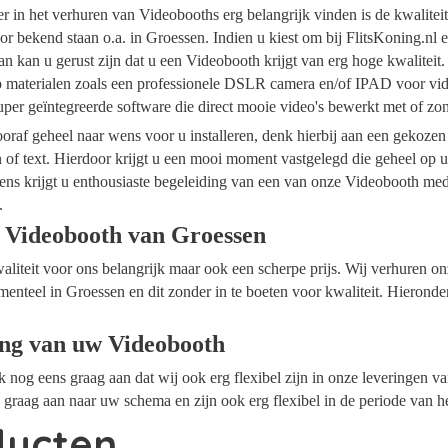
ider in het verhuren van Videobooths erg belangrijk vinden is de kwalite
r bekend staan o.a. in Groessen. Indien u kiest om bij FlitsKoning.nl
n kan u gerust zijn dat u een Videobooth krijgt van erg hoge kwaliteit
op materialen zoals een professionele DSLR camera en/of IPAD voor vide
per geïntegreerde software die direct mooie video's bewerkt met of z
raf geheel naar wens voor u installeren, denk hierbij aan een gekozen
n of text. Hierdoor krijgt u een mooi moment vastgelegd die geheel op
ens krijgt u enthousiaste begeleiding van een van onze Videobooth me
.
 Videobooth van Groessen
waliteit voor ons belangrijk maar ook een scherpe prijs. Wij verhuren 
menteel in Groessen en dit zonder in te boeten voor kwaliteit. Hieronde
ing van uw Videobooth
ok nog eens graag aan dat wij ook erg flexibel zijn in onze leveringen 
 graag aan naar uw schema en zijn ook erg flexibel in de periode van h
ducten