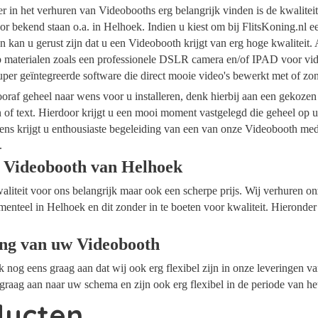
ider in het verhuren van Videobooths erg belangrijk vinden is de kwalite
r bekend staan o.a. in Helhoek. Indien u kiest om bij FlitsKoning.nl 
 kan u gerust zijn dat u een Videobooth krijgt van erg hoge kwaliteit.
op materialen zoals een professionele DSLR camera en/of IPAD voor vide
per geïntegreerde software die direct mooie video's bewerkt met of z
raf geheel naar wens voor u installeren, denk hierbij aan een gekozen
n of text. Hierdoor krijgt u een mooi moment vastgelegd die geheel op
ens krijgt u enthousiaste begeleiding van een van onze Videobooth me
.
 Videobooth van Helhoek
waliteit voor ons belangrijk maar ook een scherpe prijs. Wij verhuren 
menteel in Helhoek en dit zonder in te boeten voor kwaliteit. Hieronder
ing van uw Videobooth
ok nog eens graag aan dat wij ook erg flexibel zijn in onze leveringen 
graag aan naar uw schema en zijn ook erg flexibel in de periode van he
ducten