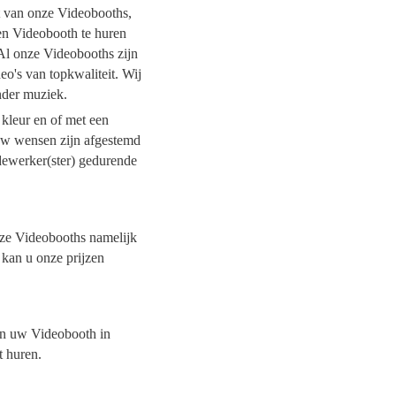
it van onze Videobooths,
een Videobooth te huren
 Al onze Videobooths zijn
o's van topkwaliteit. Wij
onder muziek.
 kleur en of met een
 uw wensen zijn afgestemd
dewerker(ster) gedurende
onze Videobooths namelijk
 kan u onze prijzen
van uw Videobooth in
t huren.