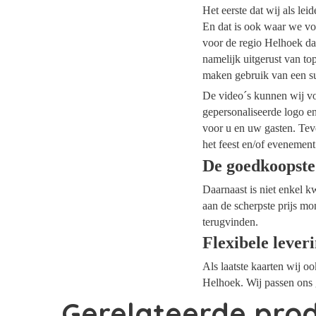
Het eerste dat wij als le
En dat is ook waar we voo
voor de regio Helhoek dan
namelijk uitgerust van t
maken gebruik van een su
De video´s kunnen wij voo
gepersonaliseerde logo e
voor u en uw gasten. Tev
het feest en/of evenement
De goedkoopste
Daarnaast is niet enkel k
aan de scherpste prijs mo
terugvinden.
Flexibele lever
Als laatste kaarten wij o
Helhoek. Wij passen ons 
Gerelateerde pro