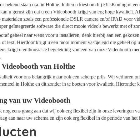
r bekend staan o.a. in Holthe. Indien u kiest om bij FlitsKoning.nl ee
kan u gerust zijn dat u een Videobooth krijgt van erg hoge kwaliteit. A
op materialen zoals een professionele DSLR camera en/of IPAD voor vide
per geïntegreerde software die direct mooie video's bewerkt met of z
raf geheel naar wens voor u installeren, denk hierbij aan een gekozen
n of text. Hierdoor krijgt u een mooi moment vastgelegd die geheel op
ens krijgt u enthousiaste begeleiding van een van onze Videobooth me
.
 Videobooth van Holthe
waliteit voor ons belangrijk maar ook een scherpe prijs. Wij verhuren 
menteel in Holthe en dit zonder in te boeten voor kwaliteit. Hieronder 
ing van uw Videobooth
ok nog eens graag aan dat wij ook erg flexibel zijn in onze leveringen 
aag aan naar uw schema en zijn ook erg flexibel in de periode van het
ducten