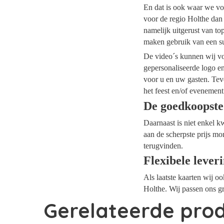
En dat is ook waar we voo
voor de regio Holthe dan 
namelijk uitgerust van t
maken gebruik van een su
De video´s kunnen wij voo
gepersonaliseerde logo e
voor u en uw gasten. Tev
het feest en/of evenement
De goedkoopste
Daarnaast is niet enkel k
aan de scherpste prijs mo
terugvinden.
Flexibele lever
Als laatste kaarten wij o
Holthe. Wij passen ons gr
Gerelateerde pro