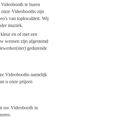
n Videobooth te huren
l onze Videobooths zijn
o's van topkwaliteit. Wij
onder muziek.
 kleur en of met een
 uw wensen zijn afgestemd
dewerker(ster) gedurende
onze Videobooths namelijk
kan u onze prijzen
van uw Videobooth in
 huren.