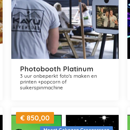
Photobooth Platinum
3 uur onbeperkt foto's maken en
printen +popcorn of
suikerspinmachine
€ 850,00
Meest Gekozen Greenscreen