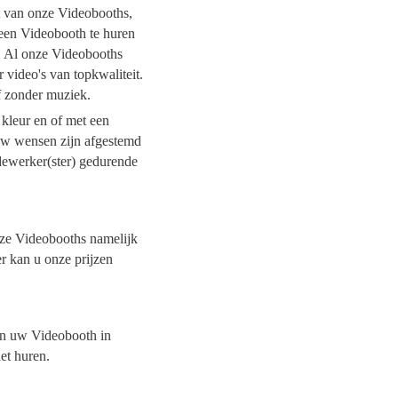
it van onze Videobooths,
 een Videobooth te huren
t. Al onze Videobooths
 video's van topkwaliteit.
of zonder muziek.
 kleur en of met een
 uw wensen zijn afgestemd
dewerker(ster) gedurende
onze Videobooths namelijk
er kan u onze prijzen
van uw Videobooth in
het huren.