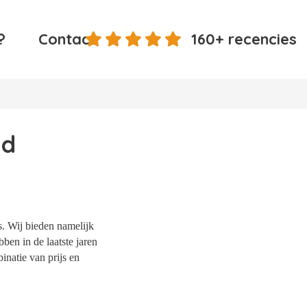
?
Contact
160+ recencies
nd
s. Wij bieden namelijk
ben in de laatste jaren
natie van prijs en