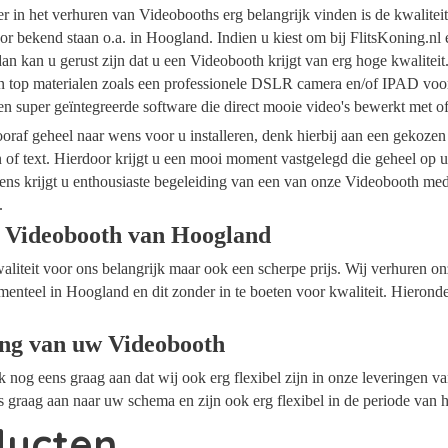
ider in het verhuren van Videobooths erg belangrijk vinden is de kwalite
or bekend staan o.a. in Hoogland. Indien u kiest om bij FlitsKoning.nl
n kan u gerust zijn dat u een Videobooth krijgt van erg hoge kwalitei
an top materialen zoals een professionele DSLR camera en/of IPAD voor
n super geïntegreerde software die direct mooie video's bewerkt met 
raf geheel naar wens voor u installeren, denk hierbij aan een gekozen
n of text. Hierdoor krijgt u een mooi moment vastgelegd die geheel op
ens krijgt u enthousiaste begeleiding van een van onze Videobooth me
.
 Videobooth van Hoogland
waliteit voor ons belangrijk maar ook een scherpe prijs. Wij verhuren 
menteel in Hoogland en dit zonder in te boeten voor kwaliteit. Hierond
ing van uw Videobooth
ok nog eens graag aan dat wij ook erg flexibel zijn in onze leveringen 
 graag aan naar uw schema en zijn ook erg flexibel in de periode van 
ducten