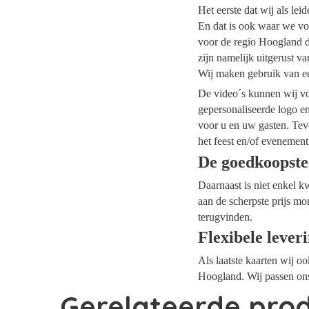
Het eerste dat wij als le
En dat is ook waar we vo
voor de regio Hoogland da
zijn namelijk uitgerust v
Wij maken gebruik van ee
De video´s kunnen wij voo
gepersonaliseerde logo e
voor u en uw gasten. Tev
het feest en/of evenement
De goedkoopste
Daarnaast is niet enkel k
aan de scherpste prijs mo
terugvinden.
Flexibele lever
Als laatste kaarten wij o
Hoogland. Wij passen ons
Gerelateerde pro