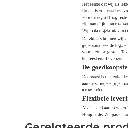
Het eerste dat wij als le
En dat is ook waar we vo
voor de regio Hoogmade d
zijn namelijk uitgerust v
Wij maken gebruik van ee
De video´s kunnen wij voo
gepersonaliseerde logo e
voor u en uw gasten. Tev
het feest en/of evenement
De goedkoopst
Daarnaast is niet enkel k
aan de scherpste prijs mo
terugvinden.
Flexibele lever
Als laatste kaarten wij o
Hoogmade. Wij passen ons
Gerelateerde pro