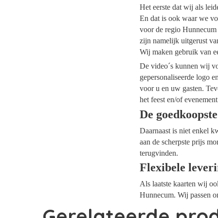
Het eerste dat wij als le
En dat is ook waar we vo
voor de regio Hunnecum d
zijn namelijk uitgerust v
Wij maken gebruik van ee
De video´s kunnen wij voo
gepersonaliseerde logo e
voor u en uw gasten. Tev
het feest en/of evenement
De goedkoopst
Daarnaast is niet enkel k
aan de scherpste prijs mo
terugvinden.
Flexibele lever
Als laatste kaarten wij o
Hunnecum. Wij passen ons
Gerelateerde pro