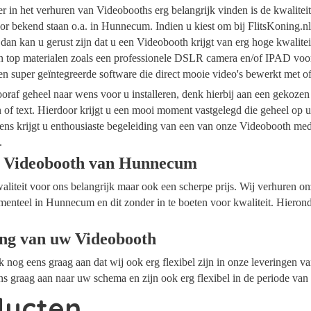
ider in het verhuren van Videobooths erg belangrijk vinden is de kwalite
or bekend staan o.a. in Hunnecum. Indien u kiest om bij FlitsKoning.n
an kan u gerust zijn dat u een Videobooth krijgt van erg hoge kwalite
an top materialen zoals een professionele DSLR camera en/of IPAD voor
n super geïntegreerde software die direct mooie video's bewerkt met 
raf geheel naar wens voor u installeren, denk hierbij aan een gekozen
n of text. Hierdoor krijgt u een mooi moment vastgelegd die geheel op
ens krijgt u enthousiaste begeleiding van een van onze Videobooth me
.
e Videobooth van Hunnecum
waliteit voor ons belangrijk maar ook een scherpe prijs. Wij verhuren 
menteel in Hunnecum en dit zonder in te boeten voor kwaliteit. Hierond
ing van uw Videobooth
ok nog eens graag aan dat wij ook erg flexibel zijn in onze leveringen 
 graag aan naar uw schema en zijn ook erg flexibel in de periode van
ducten