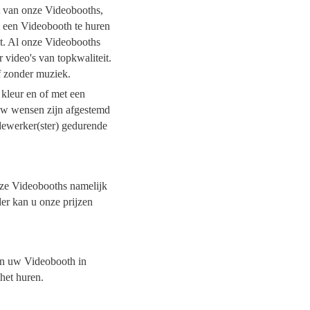
it van onze Videobooths,
l een Videobooth te huren
it. Al onze Videobooths
 video's van topkwaliteit.
of zonder muziek.
 kleur en of met een
 uw wensen zijn afgestemd
dewerker(ster) gedurende
onze Videobooths namelijk
er kan u onze prijzen
van uw Videobooth in
 het huren.