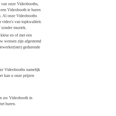
it van onze Videobooths,
l een Videobooth te huren
it. Al onze Videobooths
 video's van topkwaliteit.
of zonder muziek.
 kleur en of met een
 uw wensen zijn afgestemd
dewerker(ster) gedurende
onze Videobooths namelijk
der kan u onze prijzen
van uw Videobooth in
 het huren.