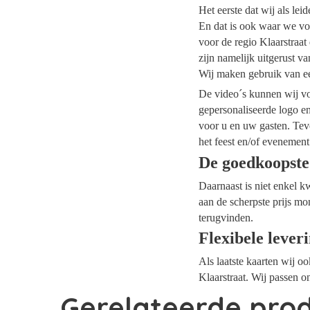
Het eerste dat wij als le
En dat is ook waar we voo
voor de regio Klaarstraat
zijn namelijk uitgerust v
Wij maken gebruik van ee
De video´s kunnen wij voo
gepersonaliseerde logo e
voor u en uw gasten. Tev
het feest en/of evenement
De goedkoopste
Daarnaast is niet enkel k
aan de scherpste prijs mo
terugvinden.
Flexibele lever
Als laatste kaarten wij o
Klaarstraat. Wij passen o
Gerelateerde pro