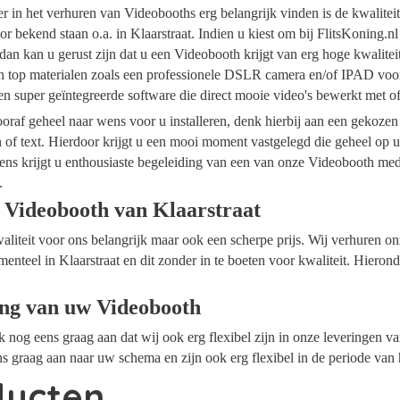
ider in het verhuren van Videobooths erg belangrijk vinden is de kwalite
r bekend staan o.a. in Klaarstraat. Indien u kiest om bij FlitsKoning.n
 dan kan u gerust zijn dat u een Videobooth krijgt van erg hoge kwalite
an top materialen zoals een professionele DSLR camera en/of IPAD voor
n super geïntegreerde software die direct mooie video's bewerkt met 
raf geheel naar wens voor u installeren, denk hierbij aan een gekozen
n of text. Hierdoor krijgt u een mooi moment vastgelegd die geheel op
ens krijgt u enthousiaste begeleiding van een van onze Videobooth me
.
 Videobooth van Klaarstraat
waliteit voor ons belangrijk maar ook een scherpe prijs. Wij verhuren 
menteel in Klaarstraat en dit zonder in te boeten voor kwaliteit. Hieron
ing van uw Videobooth
ok nog eens graag aan dat wij ook erg flexibel zijn in onze leveringen 
ns graag aan naar uw schema en zijn ook erg flexibel in de periode van
ducten