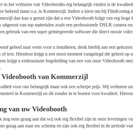
ider in het verhuren van Videobooths erg belangrijk vinden is de kwalite
r bekend staan o.a. in Kommerzijl. Indien u kiest om bij FlitsKoning.
rzijl dan kan u gerust zijn dat u een Videobooth krijgt van erg hoge k
k uitgerust van top materialen zoals een professionele DSLR camera en
en gebruik van een super geïntegreerde software die direct mooie vide
raf geheel naar wens voor u installeren, denk hierbij aan een gekozen
n of text. Hierdoor krijgt u een mooi moment vastgelegd die geheel op
ens krijgt u enthousiaste begeleiding van een van onze Videobooth me
.
 Videobooth van Kommerzijl
waliteit voor ons belangrijk maar ook een scherpe prijs. Wij verhuren 
menteel in Kommerzijl en dit zonder in te boeten voor kwaliteit. Hieron
ing van uw Videobooth
ok nog eens graag aan dat wij ook erg flexibel zijn in onze leveringen 
ns graag aan naar uw schema en zijn ook erg flexibel in de periode va