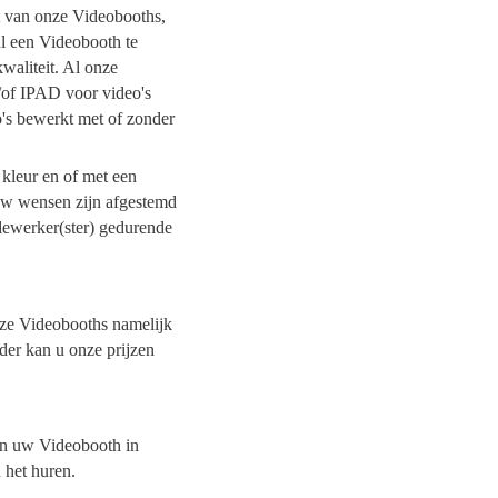
it van onze Videobooths,
nl een Videobooth te
waliteit. Al onze
/of IPAD voor video's
o's bewerkt met of zonder
 kleur en of met een
 uw wensen zijn afgestemd
dewerker(ster) gedurende
onze Videobooths namelijk
der kan u onze prijzen
van uw Videobooth in
n het huren.