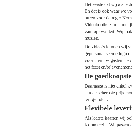
Het eerste dat wij als le
En dat is ook waar we voo
huren voor de regio Komme
Videobooths zijn namelij
van topkwaliteit. Wij mak
muziek.
De video´s kunnen wij voo
gepersonaliseerde logo e
voor u en uw gasten. Tev
het feest en/of evenement
De goedkoopste
Daarnaast is niet enkel k
aan de scherpste prijs mo
terugvinden.
Flexibele lever
Als laatste kaarten wij o
Kommerzijl. Wij passen o