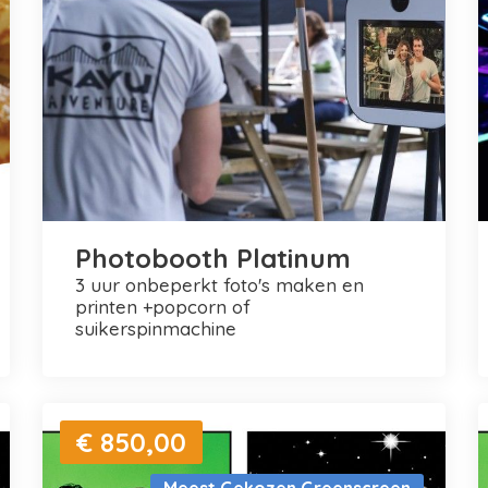
Photobooth Platinum
3 uur onbeperkt foto's maken en
printen +popcorn of
suikerspinmachine
€ 850,00
Meest Gekozen Greenscreen