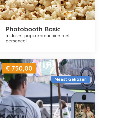
Photobooth Basic
inclusief popcornmachine met
personeel
€ 750,00
Meest Gekozen