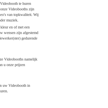
n Videobooth te huren
l onze Videobooths zijn
o's van topkwaliteit. Wij
onder muziek.
 kleur en of met een
 uw wensen zijn afgestemd
dewerker(ster) gedurende
onze Videobooths namelijk
an u onze prijzen
van uw Videobooth in
huren.