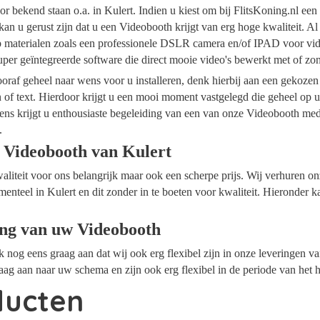
r bekend staan o.a. in Kulert. Indien u kiest om bij FlitsKoning.nl ee
kan u gerust zijn dat u een Videobooth krijgt van erg hoge kwaliteit. A
op materialen zoals een professionele DSLR camera en/of IPAD voor vide
per geïntegreerde software die direct mooie video's bewerkt met of z
raf geheel naar wens voor u installeren, denk hierbij aan een gekozen
n of text. Hierdoor krijgt u een mooi moment vastgelegd die geheel op
ens krijgt u enthousiaste begeleiding van een van onze Videobooth me
.
 Videobooth van Kulert
waliteit voor ons belangrijk maar ook een scherpe prijs. Wij verhuren 
menteel in Kulert en dit zonder in te boeten voor kwaliteit. Hieronder k
ing van uw Videobooth
ok nog eens graag aan dat wij ook erg flexibel zijn in onze leveringen 
aag aan naar uw schema en zijn ook erg flexibel in de periode van het 
ducten