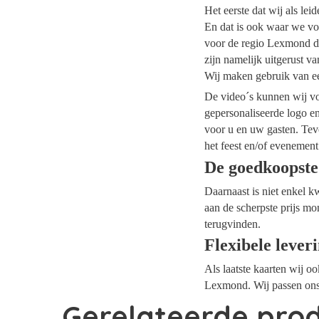
Het eerste dat wij als le
En dat is ook waar we vo
voor de regio Lexmond da
zijn namelijk uitgerust v
Wij maken gebruik van ee
De video´s kunnen wij voo
gepersonaliseerde logo e
voor u en uw gasten. Tev
het feest en/of evenement
De goedkoopst
Daarnaast is niet enkel k
aan de scherpste prijs mo
terugvinden.
Flexibele lever
Als laatste kaarten wij o
Lexmond. Wij passen ons 
Gerelateerde pro