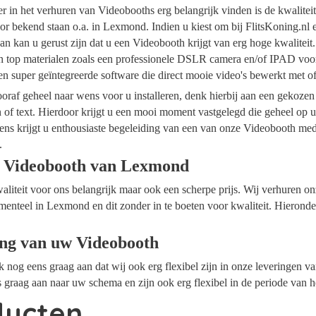
ider in het verhuren van Videobooths erg belangrijk vinden is de kwalite
or bekend staan o.a. in Lexmond. Indien u kiest om bij FlitsKoning.nl
n kan u gerust zijn dat u een Videobooth krijgt van erg hoge kwaliteit
an top materialen zoals een professionele DSLR camera en/of IPAD voor
n super geïntegreerde software die direct mooie video's bewerkt met 
raf geheel naar wens voor u installeren, denk hierbij aan een gekozen
n of text. Hierdoor krijgt u een mooi moment vastgelegd die geheel op
ens krijgt u enthousiaste begeleiding van een van onze Videobooth me
.
e Videobooth van Lexmond
waliteit voor ons belangrijk maar ook een scherpe prijs. Wij verhuren 
menteel in Lexmond en dit zonder in te boeten voor kwaliteit. Hieronde
ing van uw Videobooth
ok nog eens graag aan dat wij ook erg flexibel zijn in onze leveringen 
graag aan naar uw schema en zijn ook erg flexibel in de periode van h
ducten