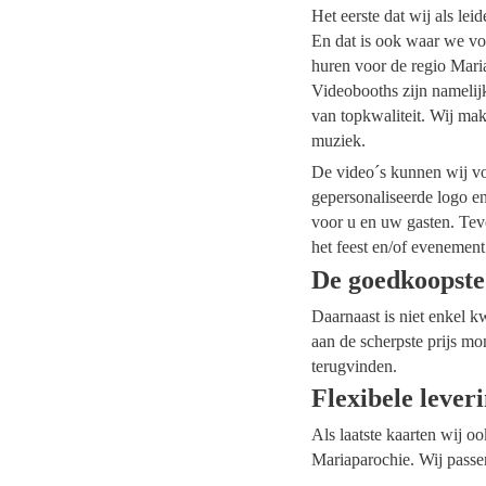
Het eerste dat wij als le
En dat is ook waar we voo
huren voor de regio Maria
Videobooths zijn namelij
van topkwaliteit. Wij mak
muziek.
De video´s kunnen wij voo
gepersonaliseerde logo e
voor u en uw gasten. Tev
het feest en/of evenement
De goedkoopste
Daarnaast is niet enkel k
aan de scherpste prijs mo
terugvinden.
Flexibele lever
Als laatste kaarten wij o
Mariaparochie. Wij passe