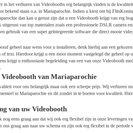
ider in het verhuren van Videobooths erg belangrijk vinden is de kwalite
r bekend staan o.a. in Mariaparochie. Indien u kiest om bij FlitsKonin
parochie dan kan u gerust zijn dat u een Videobooth krijgt van erg hog
k uitgerust van top materialen zoals een professionele DSLR camera en
en gebruik van een super geïntegreerde software die direct mooie vide
raf geheel naar wens voor u installeren, denk hierbij aan een gekozen
n of text. Hierdoor krijgt u een mooi moment vastgelegd die geheel op
ens krijgt u enthousiaste begeleiding van een van onze Videobooth me
.
 Videobooth van Mariaparochie
waliteit voor ons belangrijk maar ook een scherpe prijs. Wij verhuren 
menteel in Mariaparochie en dit zonder in te boeten voor kwaliteit. Hie
ing van uw Videobooth
ok nog eens graag aan dat wij ook erg flexibel zijn in onze leveringen 
n ons graag aan naar uw schema en zijn ook erg flexibel in de periode 