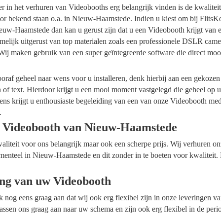
ider in het verhuren van Videobooths erg belangrijk vinden is de kwalite
or bekend staan o.a. in Nieuw-Haamstede. Indien u kiest om bij Flits
euw-Haamstede dan kan u gerust zijn dat u een Videobooth krijgt van e
melijk uitgerust van top materialen zoals een professionele DSLR cam
 Wij maken gebruik van een super geïntegreerde software die direct moo
raf geheel naar wens voor u installeren, denk hierbij aan een gekozen
n of text. Hierdoor krijgt u een mooi moment vastgelegd die geheel op
ens krijgt u enthousiaste begeleiding van een van onze Videobooth me
.
e Videobooth van Nieuw-Haamstede
waliteit voor ons belangrijk maar ook een scherpe prijs. Wij verhuren 
omenteel in Nieuw-Haamstede en dit zonder in te boeten voor kwaliteit.
ing van uw Videobooth
ok nog eens graag aan dat wij ook erg flexibel zijn in onze leveringen 
sen ons graag aan naar uw schema en zijn ook erg flexibel in de peri