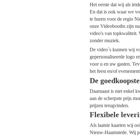
Het eerste dat wij als le
En dat is ook waar we vo
te huren voor de regio Ni
onze Videobooths zijn na
video's van topkwaliteit.
zonder muziek.
De video´s kunnen wij voo
gepersonaliseerde logo e
voor u en uw gasten. Tev
het feest en/of evenement
De goedkoopst
Daarnaast is niet enkel k
aan de scherpste prijs m
prijzen terugvinden.
Flexibele lever
Als laatste kaarten wij o
Nieuw-Haamstede. Wij pas