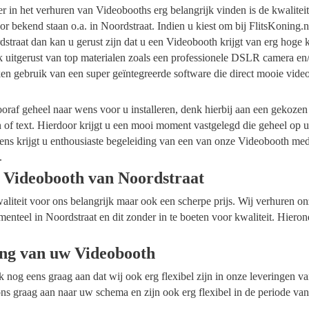
ider in het verhuren van Videobooths erg belangrijk vinden is de kwalite
r bekend staan o.a. in Noordstraat. Indien u kiest om bij FlitsKoning.
straat dan kan u gerust zijn dat u een Videobooth krijgt van erg hoge k
k uitgerust van top materialen zoals een professionele DSLR camera en
en gebruik van een super geïntegreerde software die direct mooie vide
raf geheel naar wens voor u installeren, denk hierbij aan een gekozen
n of text. Hierdoor krijgt u een mooi moment vastgelegd die geheel op
ens krijgt u enthousiaste begeleiding van een van onze Videobooth me
.
 Videobooth van Noordstraat
waliteit voor ons belangrijk maar ook een scherpe prijs. Wij verhuren 
menteel in Noordstraat en dit zonder in te boeten voor kwaliteit. Hieron
ing van uw Videobooth
ok nog eens graag aan dat wij ook erg flexibel zijn in onze leveringen 
ns graag aan naar uw schema en zijn ook erg flexibel in de periode va