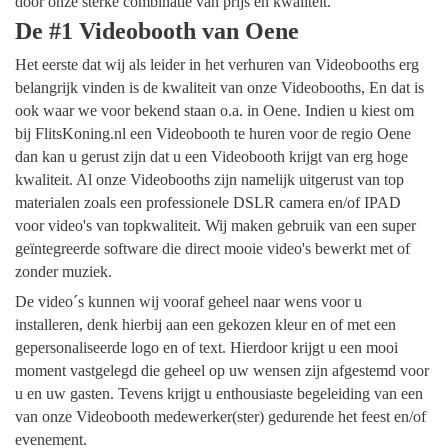
door onze sterke combinatie van prijs en kwaliteit.
De #1 Videobooth van Oene
Het eerste dat wij als leider in het verhuren van Videobooths erg
belangrijk vinden is de kwaliteit van onze Videobooths, En dat is
ook waar we voor bekend staan o.a. in Oene. Indien u kiest om
bij FlitsKoning.nl een Videobooth te huren voor de regio Oene
dan kan u gerust zijn dat u een Videobooth krijgt van erg hoge
kwaliteit. Al onze Videobooths zijn namelijk uitgerust van top
materialen zoals een professionele DSLR camera en/of IPAD
voor video's van topkwaliteit. Wij maken gebruik van een super
geïntegreerde software die direct mooie video's bewerkt met of
zonder muziek.
De video´s kunnen wij vooraf geheel naar wens voor u
installeren, denk hierbij aan een gekozen kleur en of met een
gepersonaliseerde logo en of text. Hierdoor krijgt u een mooi
moment vastgelegd die geheel op uw wensen zijn afgestemd voor
u en uw gasten. Tevens krijgt u enthousiaste begeleiding van een
van onze Videobooth medewerker(ster) gedurende het feest en/of
evenement.