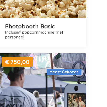
Photobooth Basic
inclusief popcornmachine met
personeel
€ 750,00
Meest Gekozen