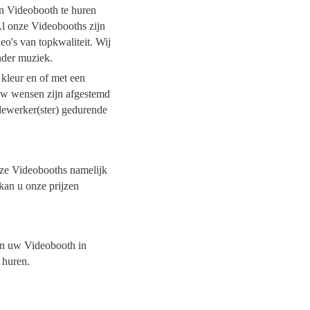
en Videobooth te huren
Al onze Videobooths zijn
o's van topkwaliteit. Wij
onder muziek.
 kleur en of met een
 uw wensen zijn afgestemd
dewerker(ster) gedurende
onze Videobooths namelijk
kan u onze prijzen
van uw Videobooth in
t huren.