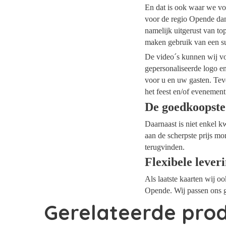
En dat is ook waar we vo
voor de regio Opende dan 
namelijk uitgerust van t
maken gebruik van een su
De video´s kunnen wij voo
gepersonaliseerde logo e
voor u en uw gasten. Tev
het feest en/of evenement
De goedkoopste
Daarnaast is niet enkel k
aan de scherpste prijs mo
terugvinden.
Flexibele lever
Als laatste kaarten wij o
Opende. Wij passen ons g
Gerelateerde pro