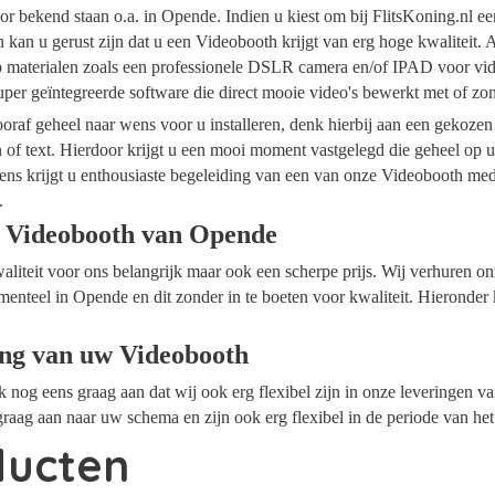
or bekend staan o.a. in Opende. Indien u kiest om bij FlitsKoning.nl e
kan u gerust zijn dat u een Videobooth krijgt van erg hoge kwaliteit. 
op materialen zoals een professionele DSLR camera en/of IPAD voor vide
per geïntegreerde software die direct mooie video's bewerkt met of z
raf geheel naar wens voor u installeren, denk hierbij aan een gekozen
n of text. Hierdoor krijgt u een mooi moment vastgelegd die geheel op
ens krijgt u enthousiaste begeleiding van een van onze Videobooth me
.
 Videobooth van Opende
waliteit voor ons belangrijk maar ook een scherpe prijs. Wij verhuren 
menteel in Opende en dit zonder in te boeten voor kwaliteit. Hieronder 
ing van uw Videobooth
ok nog eens graag aan dat wij ook erg flexibel zijn in onze leveringen 
raag aan naar uw schema en zijn ook erg flexibel in de periode van he
ducten