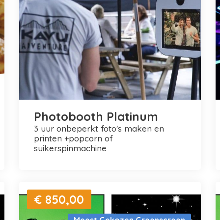
Photobooth Platinum
3 uur onbeperkt foto's maken en
printen +popcorn of
suikerspinmachine
€ 850,00
Meest Gekozen Greenscreen