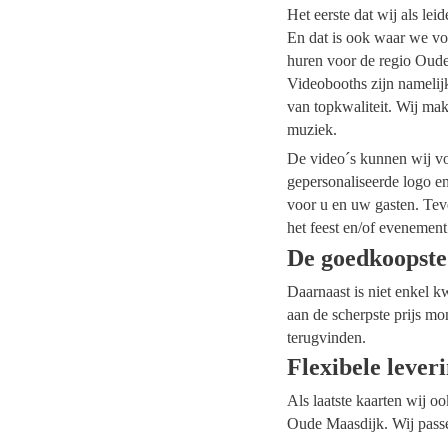
Het eerste dat wij als le
En dat is ook waar we vo
huren voor de regio Oude 
Videobooths zijn namelij
van topkwaliteit. Wij mak
muziek.
De video´s kunnen wij voo
gepersonaliseerde logo e
voor u en uw gasten. Tev
het feest en/of evenement
De goedkoopste
Daarnaast is niet enkel k
aan de scherpste prijs mo
terugvinden.
Flexibele lever
Als laatste kaarten wij o
Oude Maasdijk. Wij passe