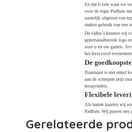
En dat is ook waar we voo
voor de regio Padhuis dan
namelijk uitgerust van t
maken gebruik van een su
De video´s kunnen wij voo
gepersonaliseerde logo e
voor u en uw gasten. Tev
het feest en/of evenement
De goedkoopste
Daarnaast is niet enkel k
aan de scherpste prijs mo
terugvinden.
Flexibele lever
Als laatste kaarten wij o
Padhuis. Wij passen ons g
Gerelateerde pro