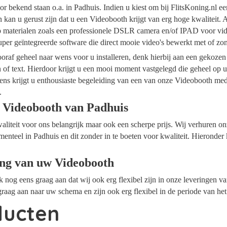
r bekend staan o.a. in Padhuis. Indien u kiest om bij FlitsKoning.nl e
 kan u gerust zijn dat u een Videobooth krijgt van erg hoge kwaliteit. 
op materialen zoals een professionele DSLR camera en/of IPAD voor vide
per geïntegreerde software die direct mooie video's bewerkt met of z
raf geheel naar wens voor u installeren, denk hierbij aan een gekozen
n of text. Hierdoor krijgt u een mooi moment vastgelegd die geheel op
ens krijgt u enthousiaste begeleiding van een van onze Videobooth me
.
 Videobooth van Padhuis
waliteit voor ons belangrijk maar ook een scherpe prijs. Wij verhuren 
menteel in Padhuis en dit zonder in te boeten voor kwaliteit. Hieronder
ing van uw Videobooth
ok nog eens graag aan dat wij ook erg flexibel zijn in onze leveringen 
raag aan naar uw schema en zijn ook erg flexibel in de periode van he
ducten