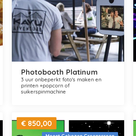
Photobooth Platinum
3 uur onbeperkt foto's maken en
printen +popcorn of
suikerspinmachine
€ 850,00
Meest Gekozen Greenscreen