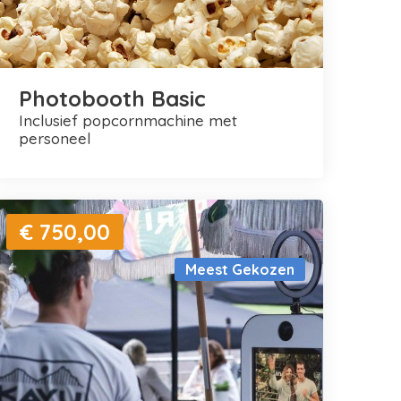
Photobooth Basic
inclusief popcornmachine met
personeel
€ 750,00
Meest Gekozen