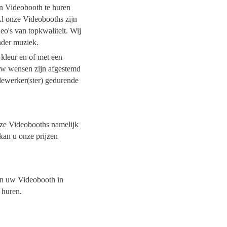
en Videobooth te huren
Al onze Videobooths zijn
o's van topkwaliteit. Wij
onder muziek.
 kleur en of met een
 uw wensen zijn afgestemd
dewerker(ster) gedurende
onze Videobooths namelijk
 kan u onze prijzen
van uw Videobooth in
t huren.